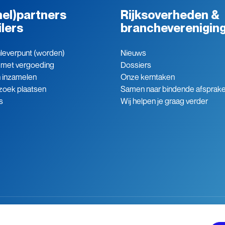
el)partners
Rijksoverheden &
ilers
brancheverenigin
leverpunt (worden)
Nieuws
 met vergoeding
Dossiers
n inzamelen
Onze kerntaken
zoek plaatsen
Samen naar bindende afsprak
s
Wij helpen je graag verder