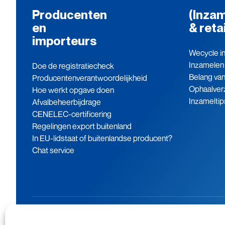
Producenten
(Inzam
en
& reta
importeurs
Wecycle in
Inzamelen
Doe de registratiecheck
Belang va
Producenten­verantwoordelijkheid
Ophaalver
Hoe werkt opgave doen
Inzameltip
Afvalbeheerbijdrage
CENELEC-certificering
Regelingen export buitenland
In EU-lidstaat of buitenlandse producent?
Chat service
Baron de Coubertinlaan 7
079 760 06 85