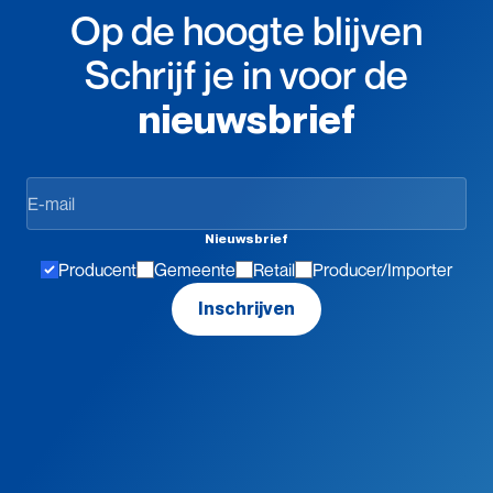
Op de hoogte blijven
Schrijf je in voor de
nieuwsbrief
Op
de
hoogte
Nieuwsbrief
blijven
Producent
Gemeente
Retail
Producer/Importer
Inschrijven