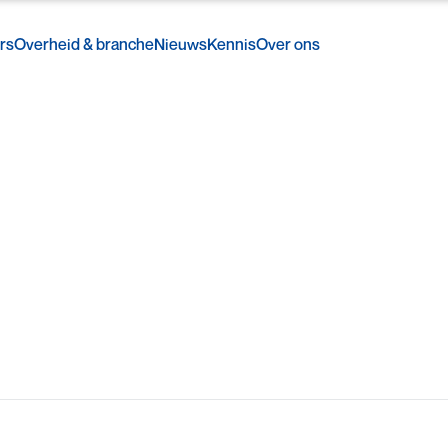
rs
Overheid & branche
Nieuws
Kennis
Over ons