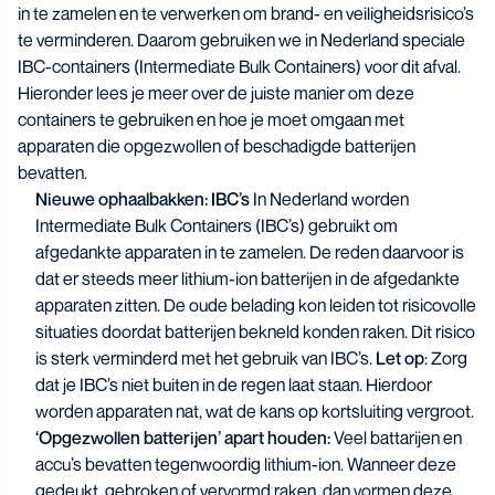
in te zamelen en te verwerken om brand- en veiligheidsrisico’s
te verminderen. Daarom gebruiken we in Nederland speciale
IBC-containers (Intermediate Bulk Containers) voor dit afval.
Hieronder lees je meer over de juiste manier om deze
containers te gebruiken en hoe je moet omgaan met
apparaten die opgezwollen of beschadigde batterijen
bevatten.
Nieuwe ophaalbakken: IBC’s
In Nederland worden
Intermediate Bulk Containers (IBC’s) gebruikt om
afgedankte apparaten in te zamelen. De reden daarvoor is
dat er steeds meer lithium-ion batterijen in de afgedankte
apparaten zitten. De oude belading kon leiden tot risicovolle
situaties doordat batterijen bekneld konden raken. Dit risico
is sterk verminderd met het gebruik van IBC’s.
Let op
: Zorg
dat je IBC’s niet buiten in de regen laat staan. Hierdoor
worden apparaten nat, wat de kans op kortsluiting vergroot.
‘Opgezwollen batterijen’ apart houden:
Veel battarijen en
accu’s bevatten tegenwoordig lithium-ion. Wanneer deze
gedeukt, gebroken of vervormd raken, dan vormen deze