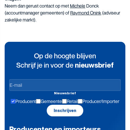
Neem dan gerust contact op met
Michele
Donck
(accountmanager gemeenten) of
Raymond Onink
(adviseur
zakelijke markt).
Op de hoogte blijven
Schrijf je in voor de
nieuwsbrief
Op
de
Nieuwsbrief
hoogte
Producent
Gemeente
Retail
Producer/Importer
blijven
Inschrijven
Producenten en importeurs