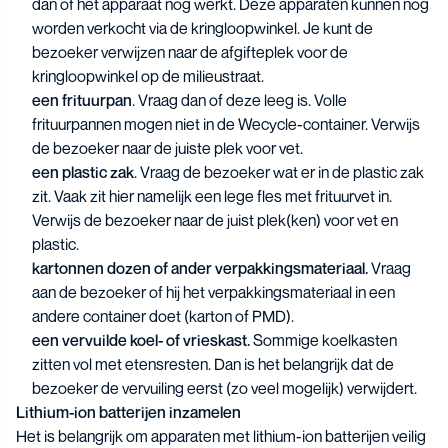
dan of het apparaat nog werkt. Deze apparaten kunnen nog
worden verkocht via de kringloopwinkel. Je kunt de
bezoeker verwijzen naar de afgifteplek voor de
kringloopwinkel op de milieustraat.
een frituurpan
. Vraag dan of deze leeg is. Volle
frituurpannen mogen niet in de Wecycle-container. Verwijs
de bezoeker naar de juiste plek voor vet.
een plastic zak
. Vraag de bezoeker wat er in de plastic zak
zit. Vaak zit hier namelijk een lege fles met frituurvet in.
Verwijs de bezoeker naar de juist plek(ken) voor vet en
plastic.
kartonnen dozen of ander verpakkingsmateriaal.
Vraag
aan de bezoeker of hij het verpakkingsmateriaal in een
andere container doet (karton of PMD).
een vervuilde koel- of vrieskast.
Sommige koelkasten
zitten vol met etensresten. Dan is het belangrijk dat de
bezoeker de vervuiling eerst (zo veel mogelijk) verwijdert.
Lithium-ion batterijen inzamelen
Het is belangrijk om apparaten met lithium-ion batterijen veilig