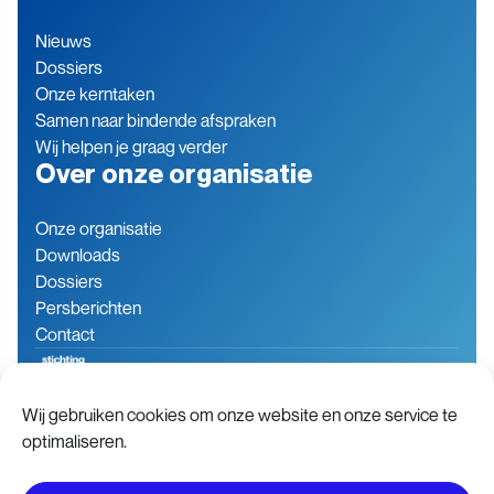
Nieuws
Dossiers
Onze kerntaken
Samen naar bindende afspraken
Wij helpen je graag verder
Over onze organisatie
Onze organisatie
Downloads
Dossiers
Persberichten
Contact
Wij gebruiken cookies om onze website en onze service te
Baron de Coubertinlaan 7
079 760 06 85
optimaliseren.
2719 EN Zoetermeer
info@stichting-open.org
Nederland
KVK-nummer: 76846563