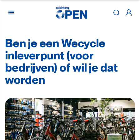
Ben
je
een
Wecycle
Skip to content
inleverpunt
(voor
bedrijven)
of
wil
je
dat
worden