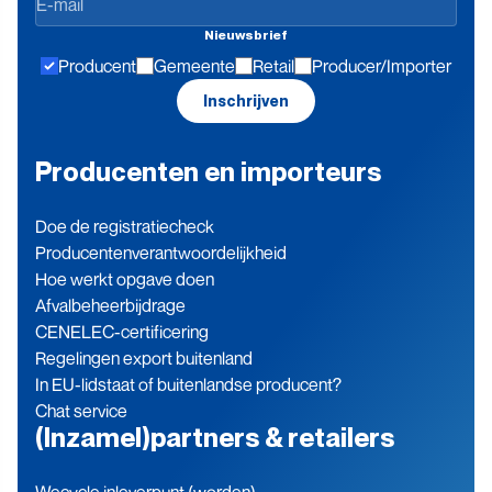
de
Nieuwsbrief
hoogte
Producent
Gemeente
Retail
Producer/Importer
blijven
Inschrijven
Producenten en importeurs
Doe de registratiecheck
Producenten­verantwoordelijkheid
Hoe werkt opgave doen
Afvalbeheerbijdrage
CENELEC-certificering
Regelingen export buitenland
In EU-lidstaat of buitenlandse producent?
Chat service
(Inzamel)partners & retailers