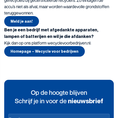
gerecycled bij gecertificeerde recyclers. Zo eindigen de
accu’s niet als afval, maar worden waardevolle grondstoffen
teruggewonnen.
Meld je aan!
Ben je een bedrijf met afgedankte apparaten,
lampen of batterijen en wil je die afdanken?
Kijk dan op ons platform wecyclevoorbedrijven.nl:
Homepage – Wecycle voor bedrijven
Op de hoogte blijven
Schrijf je in voor de
nieuwsbrief
Op