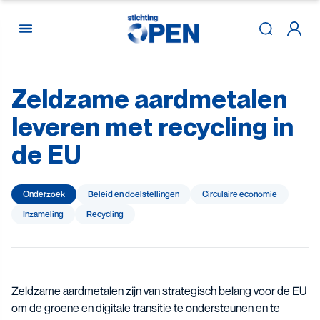
Zeldzame
aardmetalen
Skip to content
leveren
met
recycling
in
de
EU
Onderzoek
Beleid en doelstellingen
Circulaire economie
Inzameling
Recycling
Zeldzame aardmetalen zijn van strategisch belang voor de EU
om de groene en digitale transitie te ondersteunen en te