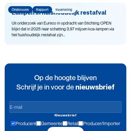
Onderzoek
Rapport
Inzameling
Lampen in huishoudelijk restafval
Uit onderzoek van Eureco in opdracht van Stichting OPEN
blijkt dat in 2025 naar schatting 3,97 miljoen kca-lampen via
het huishoudelijk restafval zijn...
Op de hoogte blijven
Schrijf je in voor de
nieuwsbrief
Op
de
Nieuwsbrief
hoogte
Producent
Gemeente
Retail
Producer/Importer
blijven