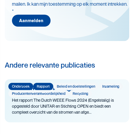
mailen. Ik kan mijn toestemming op elk moment intrekken.
Batterijen
*
Beleid en doelstellingen
Aanmelden
Circulaire economie
Levensduurverlenging
Recycling
Veiligheid
Andere relevante publicaties
Onderzoek
Rapport
Beleid en doelstellingen
Inzameling
The Dutch WEEE Flows
Producenten­­­­verantwoor­delijk­heid
Recycling
Het rapport The Dutch WEEE Flows 2024 (Engelstalig) is
opgesteld door UNITAR en Stichting OPEN en biedt een
compleet overzicht van de stromen van afge...