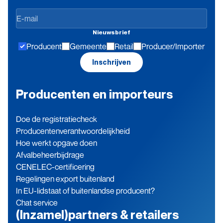
Op
de
Nieuwsbrief
hoogte
Producent
Gemeente
Retail
Producer/Importer
blijven
Inschrijven
Producenten en importeurs
Doe de registratiecheck
Producenten­verantwoordelijkheid
Hoe werkt opgave doen
Afvalbeheerbijdrage
CENELEC-certificering
Regelingen export buitenland
In EU-lidstaat of buitenlandse producent?
Chat service
(Inzamel)partners & retailers