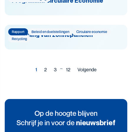
Programma Circulaire Economie
Rapport
Beleid en doelstellingen
Circulaire economie
Recycling van zonnepanelen
Recycling
…
1
2
3
12
Volgende
Op de hoogte blijven
Schrijf je in voor de
nieuwsbrief