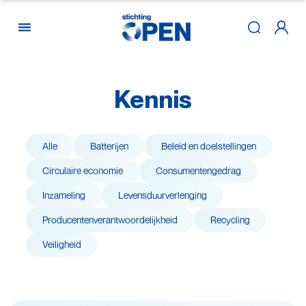
Kennis
Skip to content
Alle
Batterijen
Beleid en doelstellingen
Circulaire economie
Consumenten­gedrag
Inzameling
Levensduur­verlenging
Producenten­­­­verantwoor­delijk­heid
Recycling
Veiligheid