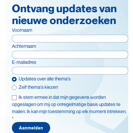
Ontvang updates van
nieuwe onderzoeken
Voornaam
Achternaam
E-mailadres
Updates over alle thema's
Zelf thema's kiezen
Ik stem ermee in dat mijn gegevens worden
Thema's
opgeslagen om mij op onregelmatige basis updates te
mailen. Ik kan mijn toestemming op elk moment intrekken.
Batterijen
*
Beleid en doelstellingen
Aanmelden
Circulaire economie