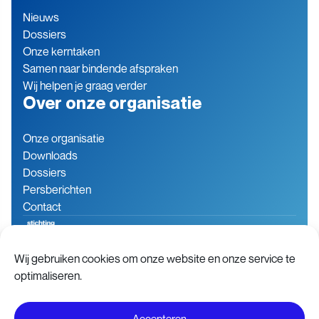
Nieuws
Dossiers
Onze kerntaken
Samen naar bindende afspraken
Wij helpen je graag verder
Over onze organisatie
Onze organisatie
Downloads
Dossiers
Persberichten
Contact
Wij gebruiken cookies om onze website en onze service te
Baron de Coubertinlaan 7
079 760 06 85
optimaliseren.
2719 EN Zoetermeer
info@stichting-open.org
Nederland
KVK-nummer: 76846563
Accepteren