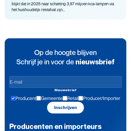
blijkt dat in 2025 naar schatting 3,97 miljoen kca-lampen via
het huishoudelijk restafval zijn...
Op de hoogte blijven
Schrijf je in voor de
nieuwsbrief
Op
de
Nieuwsbrief
hoogte
Producent
Gemeente
Retail
Producer/Importer
blijven
Inschrijven
Producenten en importeurs