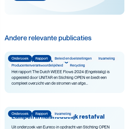
Levensduurverlenging
Recycling
Veiligheid
Andere relevante publicaties
Onderzoek
Rapport
Beleid en doelstellingen
Inzameling
The Dutch WEEE Flows
Producenten­­­­verantwoor­delijk­heid
Recycling
Het rapport The Dutch WEEE Flows 2024 (Engelstalig) is
opgesteld door UNITAR en Stichting OPEN en biedt een
compleet overzicht van de stromen van afge...
Onderzoek
Rapport
Inzameling
Lampen in huishoudelijk restafval
Uit onderzoek van Eureco in opdracht van Stichting OPEN