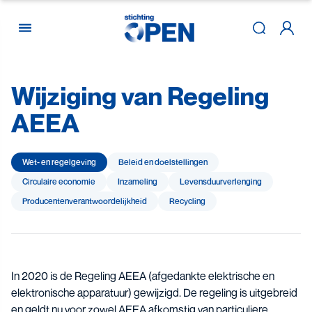
Wijziging
van
Regeling
Skip to content
AEEA
Wet- en regelgeving
Beleid en doelstellingen
Circulaire economie
Inzameling
Levensduur­verlenging
Producenten­­­­verantwoor­delijk­heid
Recycling
In 2020 is de
Regeling AEEA
(afgedankte elektrische en
elektronische apparatuur) gewijzigd. De regeling is uitgebreid
en geldt nu voor zowel AEEA afkomstig van particuliere