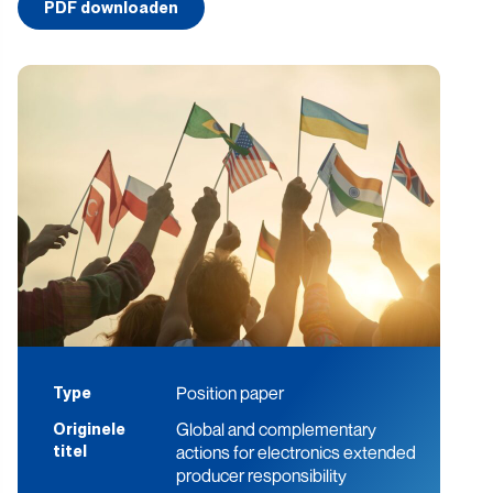
PDF downloaden
Position paper
Type
Global and complementary
Originele
actions for electronics extended
titel
producer responsibility