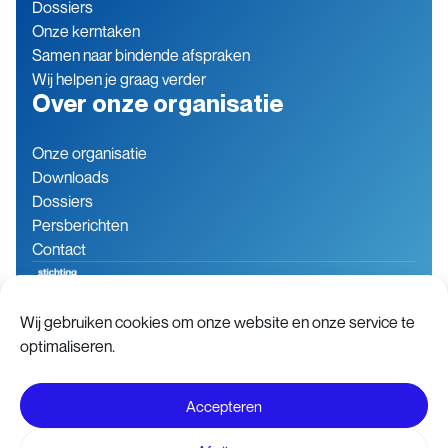
Dossiers
Onze kerntaken
Samen naar bindende afspraken
Wij helpen je graag verder
Over onze organisatie
Onze organisatie
Downloads
Dossiers
Persberichten
Contact
Wij gebruiken cookies om onze website en onze service te
Baron de Coubertinlaan 7
079 760 06 85
optimaliseren.
2719 EN Zoetermeer
info@stichting-open.org
Nederland
KVK-nummer: 76846563
Accepteren
Disclaimer