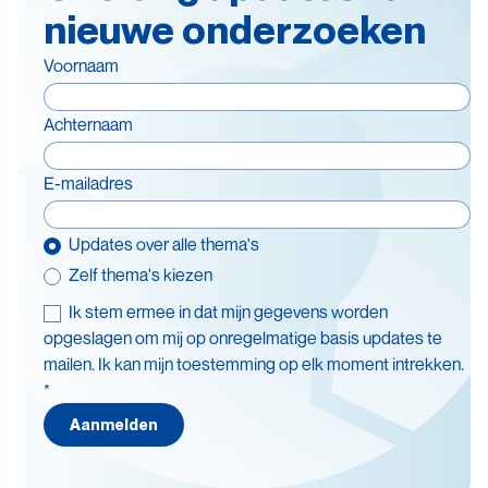
nieuwe onderzoeken
Voornaam
Achternaam
E-mailadres
Updates over alle thema's
Zelf thema's kiezen
Ik stem ermee in dat mijn gegevens worden
Thema's
opgeslagen om mij op onregelmatige basis updates te
mailen. Ik kan mijn toestemming op elk moment intrekken.
Batterijen
*
Beleid en doelstellingen
Aanmelden
Circulaire economie
Levensduurverlenging
Recycling