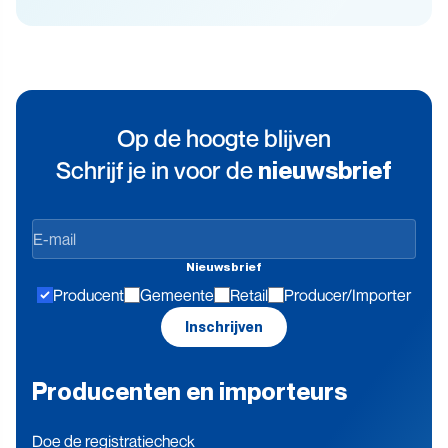
Op de hoogte blijven
Schrijf je in voor de
nieuwsbrief
Op
de
Nieuwsbrief
hoogte
Producent
Gemeente
Retail
Producer/Importer
blijven
Inschrijven
Producenten en importeurs
Doe de registratiecheck