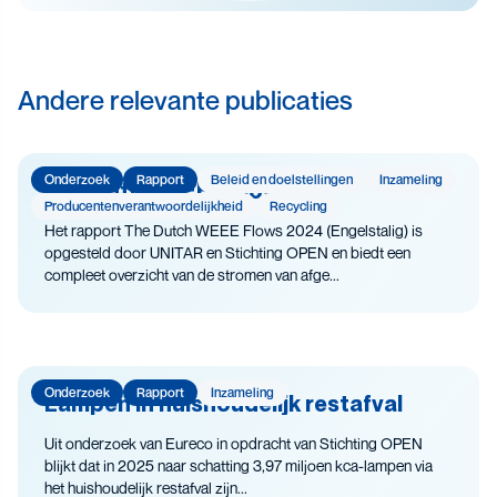
Veiligheid
Andere relevante publicaties
Onderzoek
Rapport
Beleid en doelstellingen
Inzameling
The Dutch WEEE Flows
Producenten­­­­verantwoor­delijk­heid
Recycling
Het rapport The Dutch WEEE Flows 2024 (Engelstalig) is
opgesteld door UNITAR en Stichting OPEN en biedt een
compleet overzicht van de stromen van afge...
Onderzoek
Rapport
Inzameling
Lampen in huishoudelijk restafval
Uit onderzoek van Eureco in opdracht van Stichting OPEN
blijkt dat in 2025 naar schatting 3,97 miljoen kca-lampen via
het huishoudelijk restafval zijn...