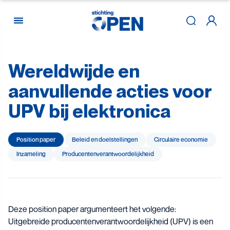
Wereldwijde
en
Skip to content
aanvullende
acties
voor
UPV
bij
elektronica
Position paper
Beleid en doelstellingen
Circulaire economie
Inzameling
Producenten­­­­verantwoor­delijk­heid
Deze position paper argumenteert het volgende:
Uitgebreide producentenverantwoordelijkheid (UPV) is een