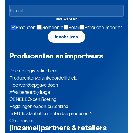
Op
de
Nieuwsbrief
hoogte
Producent
Gemeente
Retail
Producer/Importer
blijven
Inschrijven
Producenten en importeurs
Doe de registratiecheck
Producenten­verantwoordelijkheid
Hoe werkt opgave doen
Afvalbeheerbijdrage
CENELEC-certificering
Regelingen export buitenland
In EU-lidstaat of buitenlandse producent?
Chat service
(Inzamel)partners & retailers