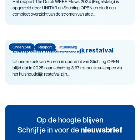
Het rapport The Dutch WEEE Flows 2024 (Engelstalig) is
opgesteld door UNITAR en Stichting OPEN en biedt een
compleet overzicht van de stromen van afge...
Onderzoek
Rapport
Inzameling
Lampen in huishoudelijk restafval
Uit onderzoek van Eureco in opdracht van Stichting OPEN
blijkt dat in 2025 naar schatting 3,97 miljoen kca-lampen via
het huishoudelijk restafval zijn...
Op de hoogte blijven
Schrijf je in voor de
nieuwsbrief