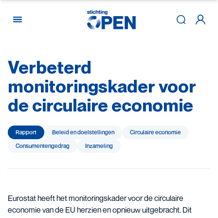
Verbeterd
Skip to content
monitoringskader
voor
de
circulaire
economie
Rapport
Beleid en doelstellingen
Circulaire economie
Consumenten­gedrag
Inzameling
Eurostat heeft het monitoringskader voor de circulaire
economie van de EU herzien en opnieuw uitgebracht. Dit