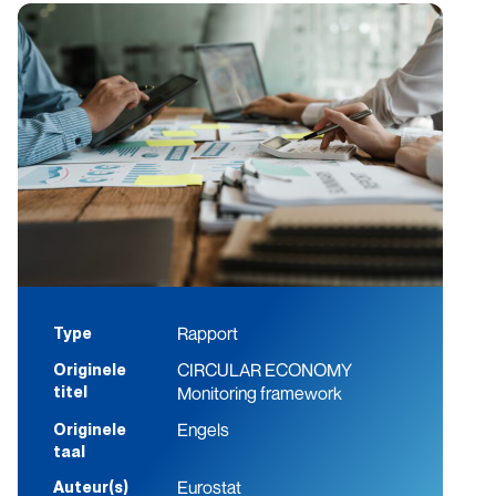
Rapport
Type
CIRCULAR ECONOMY
Originele
Monitoring framework
titel
Engels
Originele
taal
Eurostat
Auteur(s)