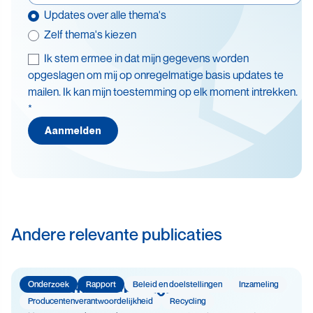
Updates over alle thema's
Zelf thema's kiezen
Ik stem ermee in dat mijn gegevens worden
Thema's
opgeslagen om mij op onregelmatige basis updates te
mailen. Ik kan mijn toestemming op elk moment intrekken.
Batterijen
*
Beleid en doelstellingen
Aanmelden
Circulaire economie
Levensduurverlenging
Recycling
Veiligheid
Andere relevante publicaties
Onderzoek
Rapport
Beleid en doelstellingen
Inzameling
The Dutch WEEE Flows
Producenten­­­­verantwoor­delijk­heid
Recycling