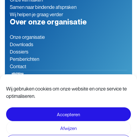
Samen naar bindende afspraken
Wij helpen je graag verder
Over onze organisatie
Onze organisatie
Downloads
Dossiers
Persberichten
Contact
Wij gebruiken cookies om onze website en onze service te
Baron de Coubertinlaan 7
079 760 06 85
optimaliseren.
2719 EN Zoetermeer
info@stichting-open.org
Nederland
KVK-nummer: 76846563
Accepteren
Disclaimer
Voorwaarden
Afwijzen
Privacy- en Cookie statement