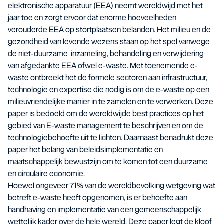
elektronische apparatuur (EEA) neemt wereldwijd met het
jaar toe en zorgt ervoor dat enorme hoeveelheden
verouderde EEA op stortplaatsen belanden. Het milieu en de
gezondheid van levende wezens staan op het spel vanwege
de niet-duurzame inzameling, behandeling en verwijdering
van afgedankte EEA ofwel e-waste. Met toenemende e-
waste ontbreekt het de formele sectoren aan infrastructuur,
technologie en expertise die nodig is om de e-waste op een
milieuvriendelijke manier in te zamelen en te verwerken. Deze
paper is bedoeld om de wereldwijde best practices op het
gebied van E-waste management te beschrijven en om de
technologiebehoefte uit te lichten. Daarnaast benadrukt deze
paper het belang van beleidsimplementatie en
maatschappelijk bewustzijn om te komen tot een duurzame
en circulaire economie.
Hoewel ongeveer 71% van de wereldbevolking wetgeving wat
betreft e-waste heeft opgenomen, is er behoefte aan
handhaving en implementatie van een gemeenschappelijk
wettelijk kader over de hele wereld. Deze paper legt de kloof