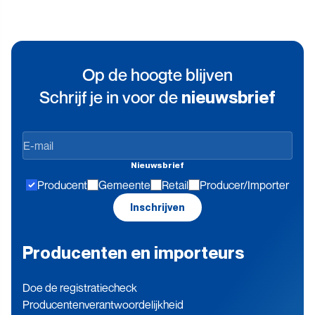
Op de hoogte blijven
Schrijf je in voor de
nieuwsbrief
Op
de
Nieuwsbrief
hoogte
Producent
Gemeente
Retail
Producer/Importer
blijven
Inschrijven
Producenten en importeurs
Doe de registratiecheck
Producenten­verantwoordelijkheid