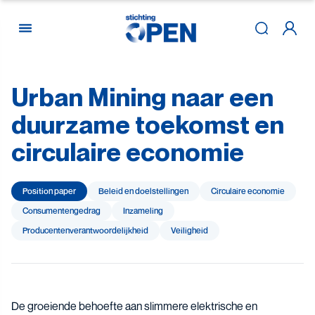
Urban
Mining
naar
een
Skip to content
duurzame
toekomst
en
circulaire
economie
Position paper
Beleid en doelstellingen
Circulaire economie
Consumenten­gedrag
Inzameling
Producenten­­­­verantwoor­delijk­heid
Veiligheid
De groeiende behoefte aan slimmere elektrische en