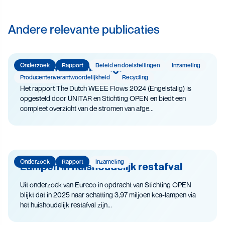
Andere relevante publicaties
Onderzoek
Rapport
Beleid en doelstellingen
Inzameling
The Dutch WEEE Flows
Producenten­­­­verantwoor­delijk­heid
Recycling
Het rapport The Dutch WEEE Flows 2024 (Engelstalig) is
opgesteld door UNITAR en Stichting OPEN en biedt een
compleet overzicht van de stromen van afge...
Onderzoek
Rapport
Inzameling
Lampen in huishoudelijk restafval
Uit onderzoek van Eureco in opdracht van Stichting OPEN
blijkt dat in 2025 naar schatting 3,97 miljoen kca-lampen via
het huishoudelijk restafval zijn...