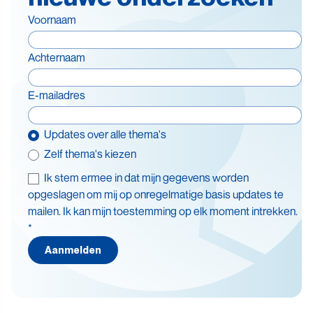
Voornaam
Achternaam
E-mailadres
Updates over alle thema's
Zelf thema's kiezen
Ik stem ermee in dat mijn gegevens worden
Thema's
opgeslagen om mij op onregelmatige basis updates te
mailen. Ik kan mijn toestemming op elk moment intrekken.
Batterijen
*
Beleid en doelstellingen
Aanmelden
Circulaire economie
Levensduurverlenging
Recycling
Veiligheid