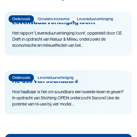
Onderzoek
Circulaire economie
Levensduur­verlenging
Levensduurverlenging loont
Het rapport 'Levensduurverlenging loont', opgesteld door CE
Delft in opdracht van Natuur & Milieu, onderzoekt de
economische en milieueffecten van bel...
Onderzoek
Levensduur­verlenging
Re-use van soundbars
Hoe haalbaar is het om soundbars een tweede leven te geven?
In opdracht van Stichting OPEN onderzocht Second Use de
potentie van re-use bij vier model...