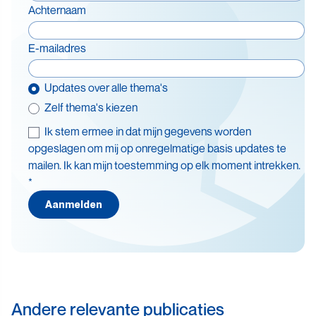
Achternaam
E-mailadres
Updates over alle thema's
Zelf thema's kiezen
Ik stem ermee in dat mijn gegevens worden
Thema's
opgeslagen om mij op onregelmatige basis updates te
mailen. Ik kan mijn toestemming op elk moment intrekken.
Batterijen
*
Beleid en doelstellingen
Aanmelden
Circulaire economie
Levensduurverlenging
Recycling
Veiligheid
Andere relevante publicaties