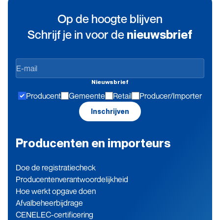
Op de hoogte blijven
Schrijf je in voor de
nieuwsbrief
Op
de
Nieuwsbrief
hoogte
Producent
Gemeente
Retail
Producer/Importer
blijven
Inschrijven
Producenten en importeurs
Doe de registratiecheck
Producenten­verantwoordelijkheid
Hoe werkt opgave doen
Afvalbeheerbijdrage
CENELEC-certificering