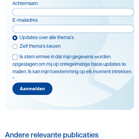
Achternaam
E-mailadres
Updates over alle thema's
Zelf thema's kiezen
Ik stem ermee in dat mijn gegevens worden
Thema's
opgeslagen om mij op onregelmatige basis updates te
mailen. Ik kan mijn toestemming op elk moment intrekken.
Batterijen
*
Beleid en doelstellingen
Aanmelden
Circulaire economie
Levensduurverlenging
Recycling
Veiligheid
Andere relevante publicaties