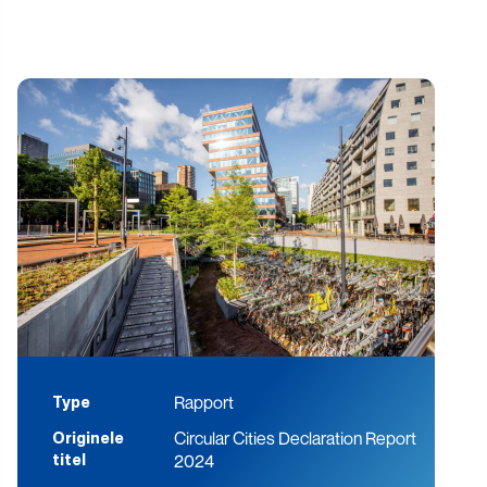
Rapport
Type
Circular Cities Declaration Report
Originele
2024
titel