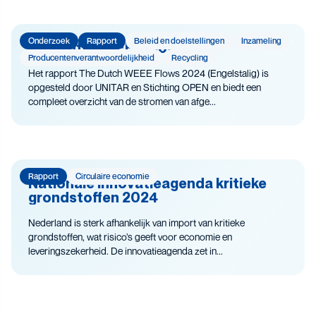
Onderzoek
Rapport
Beleid en doelstellingen
Inzameling
The Dutch WEEE Flows
Producenten­­­­verantwoor­delijk­heid
Recycling
Het rapport The Dutch WEEE Flows 2024 (Engelstalig) is
opgesteld door UNITAR en Stichting OPEN en biedt een
compleet overzicht van de stromen van afge...
Rapport
Circulaire economie
Nationale innovatieagenda kritieke
grondstoffen 2024
Nederland is sterk afhankelijk van import van kritieke
grondstoffen, wat risico’s geeft voor economie en
leveringszekerheid. De innovatieagenda zet in...