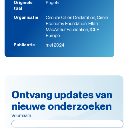
Engels
Originele
taal
Circular Cities Declaration, Circle
Organisatie
Economy Foundation, Ellen
MacArthur Foundation, ICLEI
Europe
mei 2024
Publicatie
Ontvang updates van
nieuwe onderzoeken
Voornaam