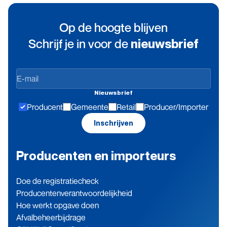
Op de hoogte blijven
Schrijf je in voor de
nieuwsbrief
Op
de
Nieuwsbrief
hoogte
Producent
Gemeente
Retail
Producer/Importer
blijven
Inschrijven
Producenten en importeurs
Doe de registratiecheck
Producenten­verantwoordelijkheid
Hoe werkt opgave doen
Afvalbeheerbijdrage