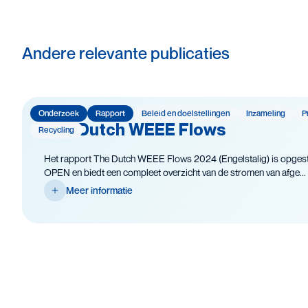
Andere relevante publicaties
Onderzoek
Rapport
Beleid en doelstellingen
Inzameling
P
The Dutch WEEE Flows
Recycling
Het rapport The Dutch WEEE Flows 2024 (Engelstalig) is opgest
OPEN en biedt een compleet overzicht van de stromen van afge...
Meer informatie