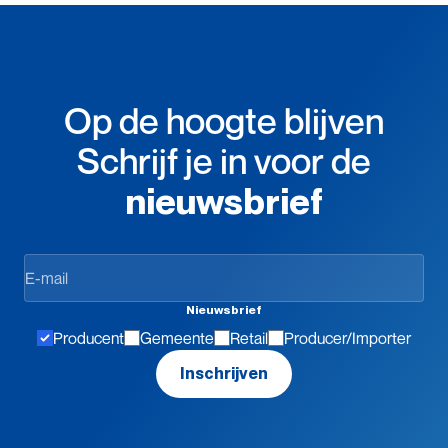
Op de hoogte blijven
Schrijf je in voor de
nieuwsbrief
Op
de
hoogte
Nieuwsbrief
blijven
Producent
Gemeente
Retail
Producer/Importer
Inschrijven