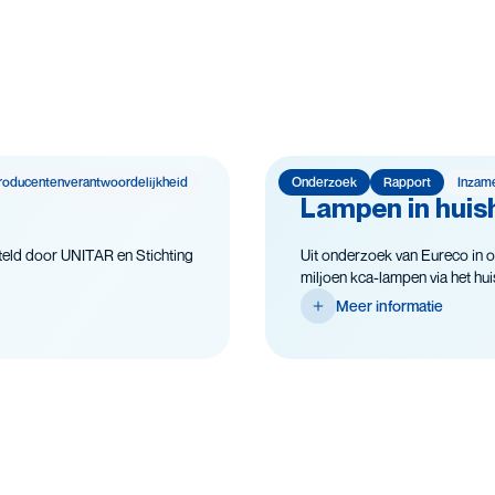
roducenten­­­­verantwoor­delijk­heid
Onderzoek
Rapport
Inzam
Lampen in huish
eld door UNITAR en Stichting
Uit onderzoek van Eureco in o
miljoen kca-lampen via het huish
Meer informatie