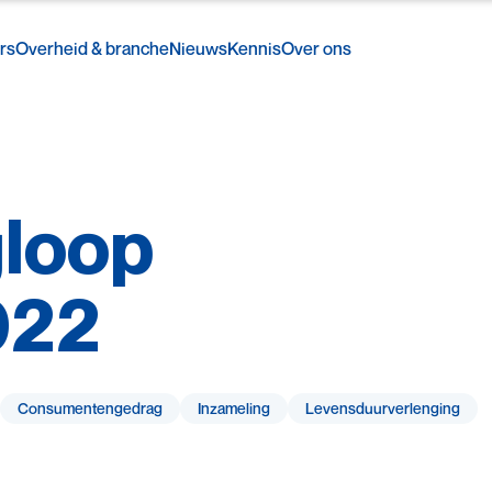
rs
Overheid & branche
Nieuws
Kennis
Over ons
gloop
022
Consumenten­gedrag
Inzameling
Levensduur­verlenging