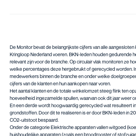
De Monitor bevat de belangrijkste cijfers van alle aangesloten
Kringloop Nederland voeren. BKN-leden houden gedurende het h
relevant zijn voor de branche. Op circulair vlak monitoren ze ho
welke percentages deze hergebruikt of gerecycled worden. Inc
medewerkers binnen de branche en onder welke doelgroepen d
cijfers van de klanten en hun aankopen naar voren.
Het aantal klanten en de totale winkelomzet steeg flink ten op
hoeveelheid ingezamelde spullen, waarvan ook dit jaar weer on
En een derde wordt hoogwaardig gerecycled wat resulteert in 
grondstoffen. Door dit te realiseren is er door BKN-leden in 20
CO2-uitstoot bespaard.
Onder de categorie Elektrische apparaten vallen witgoed (koe
huishoudelijke apparaten (zoals een broodrooster of stofzuig