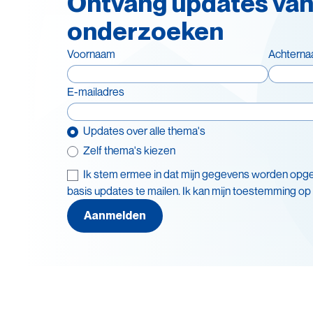
Ontvang updates van
onderzoeken
Voornaam
Achtern
E-mailadres
Updates over alle thema's
Zelf thema's kiezen
Ik stem ermee in dat mijn gegevens worden opg
Thema's
basis updates te mailen. Ik kan mijn toestemming op
Leve
Batterijen
Aanmelden
Recy
Beleid en doelstellingen
Veil
Circulaire economie