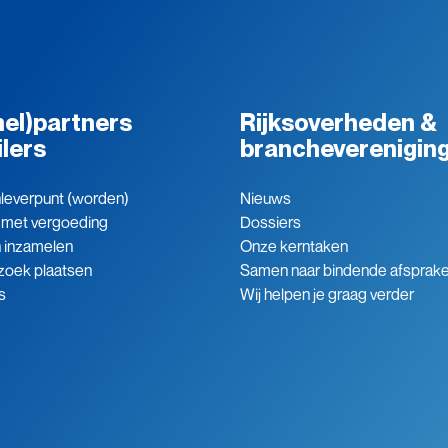
el)partners
Rijksoverheden &
ilers
brancheverenigin
leverpunt (worden)
Nieuws
 met vergoeding
Dossiers
n inzamelen
Onze kerntaken
zoek plaatsen
Samen naar bindende afsprak
s
Wij helpen je graag verder