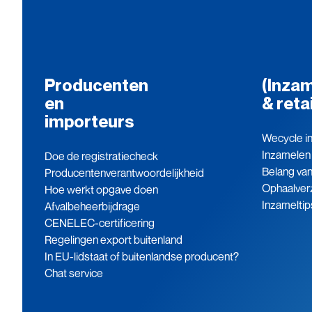
Producenten
(Inzam
en
& reta
importeurs
Wecycle in
Inzamelen
Doe de registratiecheck
Belang va
Producenten­verantwoordelijkheid
Ophaalver
Hoe werkt opgave doen
Inzameltip
Afvalbeheerbijdrage
CENELEC-certificering
Regelingen export buitenland
In EU-lidstaat of buitenlandse producent?
Chat service