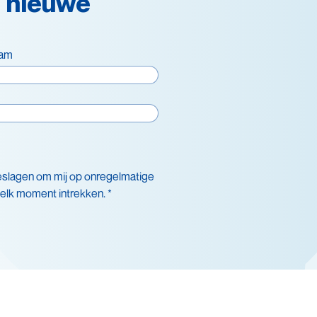
 nieuwe
aam
eslagen om mij op onregelmatige
 elk moment intrekken. *
nsduurverlenging
cling
igheid