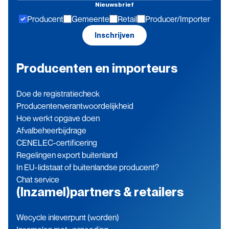
Nieuwsbrief
hoogte
Producent
Gemeente
Retail
Producer/Importer
blijven
Inschrijven
Producenten en importeurs
Doe de registratiecheck
Producenten­verantwoordelijkheid
Hoe werkt opgave doen
Afvalbeheerbijdrage
CENELEC-certificering
Regelingen export buitenland
In EU-lidstaat of buitenlandse producent?
Chat service
(Inzamel)partners & retailers
Wecycle inleverpunt (worden)