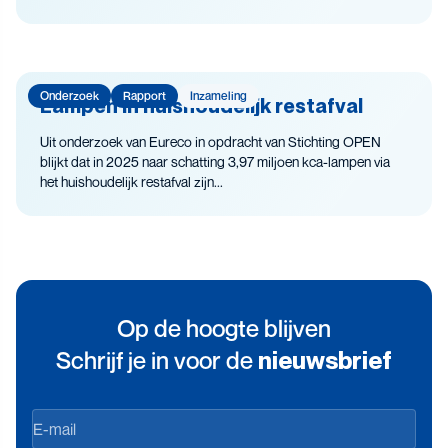
Onderzoek
Rapport
Inzameling
Lampen in huishoudelijk restafval
Uit onderzoek van Eureco in opdracht van Stichting OPEN
blijkt dat in 2025 naar schatting 3,97 miljoen kca-lampen via
het huishoudelijk restafval zijn...
Op de hoogte blijven
Schrijf je in voor de
nieuwsbrief
Op
de