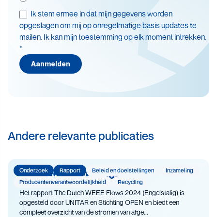
Ik stem ermee in dat mijn gegevens worden
Thema's
opgeslagen om mij op onregelmatige basis updates te
mailen. Ik kan mijn toestemming op elk moment intrekken.
Batterijen
*
Beleid en doelstellingen
Aanmelden
Circulaire economie
Levensduurverlenging
Recycling
Veiligheid
Andere relevante publicaties
Onderzoek
Rapport
Beleid en doelstellingen
Inzameling
The Dutch WEEE Flows
Producenten­­­­verantwoor­delijk­heid
Recycling
Het rapport The Dutch WEEE Flows 2024 (Engelstalig) is
opgesteld door UNITAR en Stichting OPEN en biedt een
compleet overzicht van de stromen van afge...