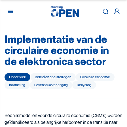
Implementatie
van
de
Skip to content
circulaire
economie
in
de
elektronica
sector
Onderzoek
Beleid en doelstellingen
Circulaire economie
Inzameling
Levensduur­verlenging
Recycling
Bedrijfsmodellen voor de circulaire economie (CBM’s) worden
geïdentificeerd als belangrijke hefbomen in de transitie naar