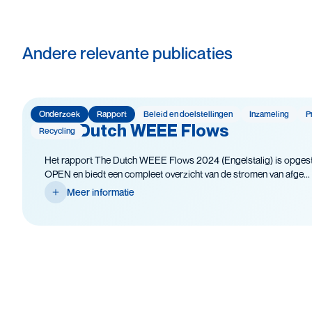
Andere relevante publicaties
Onderzoek
Rapport
Beleid en doelstellingen
Inzameling
P
The Dutch WEEE Flows
Recycling
Het rapport The Dutch WEEE Flows 2024 (Engelstalig) is opgest
OPEN en biedt een compleet overzicht van de stromen van afge...
Meer informatie