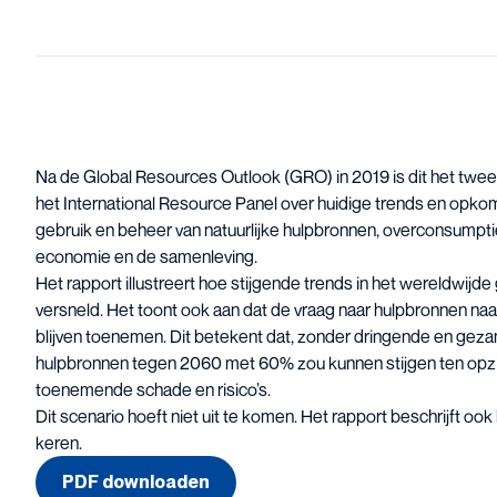
Na de Global Resources Outlook (GRO) in 2019 is dit het twee
het International Resource Panel over huidige trends en opk
gebruik en beheer van natuurlijke hulpbronnen, overconsumptie
economie en de samenleving.
Het rapport illustreert hoe stijgende trends in het wereldwijde
versneld. Het toont ook aan dat de vraag naar hulpbronnen n
blijven toenemen. Dit betekent dat, zonder dringende en gezam
hulpbronnen tegen 2060 met 60% zou kunnen stijgen ten opzich
toenemende schade en risico’s.
Dit scenario hoeft niet uit te komen. Het rapport beschrijft oo
keren.
PDF downloaden