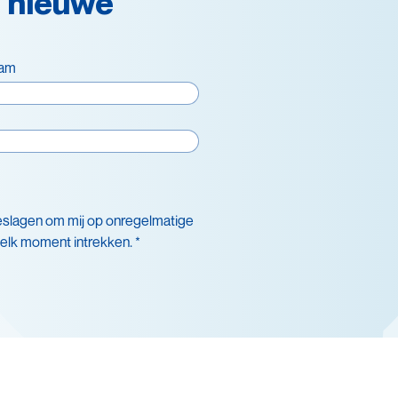
 nieuwe
aam
eslagen om mij op onregelmatige
 elk moment intrekken. *
nsduurverlenging
cling
igheid