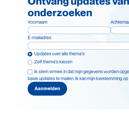
Ontvang updates van
onderzoeken
Voornaam
Achtern
E-mailadres
Updates over alle thema's
Zelf thema's kiezen
Ik stem ermee in dat mijn gegevens worden opg
Thema's
basis updates te mailen. Ik kan mijn toestemming op
Leve
Batterijen
Aanmelden
Recy
Beleid en doelstellingen
Veil
Circulaire economie