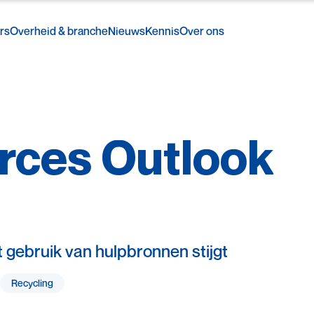
rs
Overheid & branche
Nieuws
Kennis
Over ons
rces
Outlook
 gebruik van hulpbronnen stijgt
Recycling