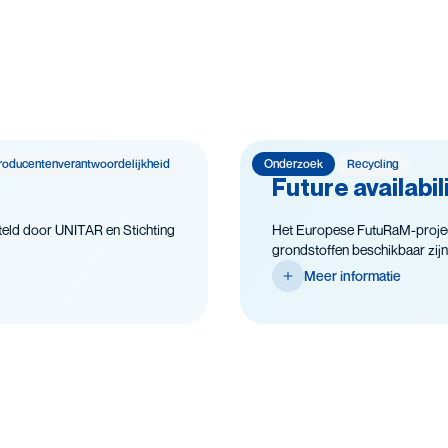
roducenten­­­­verantwoor­delijk­heid
Onderzoek
Recycling
Future availabi
eld door UNITAR en Stichting
Het Europese FutuRaM-project 
grondstoffen beschikbaar zijn
Meer informatie