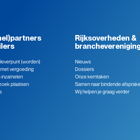
el)partners
Rijksoverheden &
ilers
brancheverenigin
leverpunt (worden)
Nieuws
 met vergoeding
Dossiers
n inzamelen
Onze kerntaken
zoek plaatsen
Samen naar bindende afsprak
s
Wij helpen je graag verder