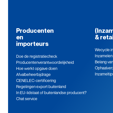
Producenten
(Inzam
en
& reta
importeurs
Wecycle in
Inzamelen
Doe de registratiecheck
Belang va
Producenten­verantwoordelijkheid
Ophaalver
Hoe werkt opgave doen
Inzameltip
Afvalbeheerbijdrage
CENELEC-certificering
Regelingen export buitenland
In EU-lidstaat of buitenlandse producent?
Chat service