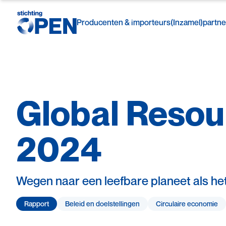
Producenten & importeurs
(Inzamel)partne
Global
Resou
Skip to content
2024
Wegen naar een leefbare planeet als het
Rapport
Beleid en doelstellingen
Circulaire economie