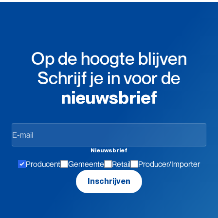
Op de hoogte blijven
Schrijf je in voor de
nieuwsbrief
Op
de
hoogte
Nieuwsbrief
blijven
Producent
Gemeente
Retail
Producer/Importer
Inschrijven