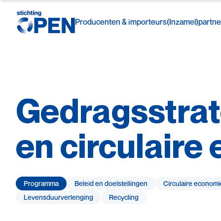
Producenten & importeurs
(Inzamel)partne
Gedragsstrat
Skip to content
en
circulaire
Programma
Beleid en doelstellingen
Circulaire economi
Levensduur­verlenging
Recycling