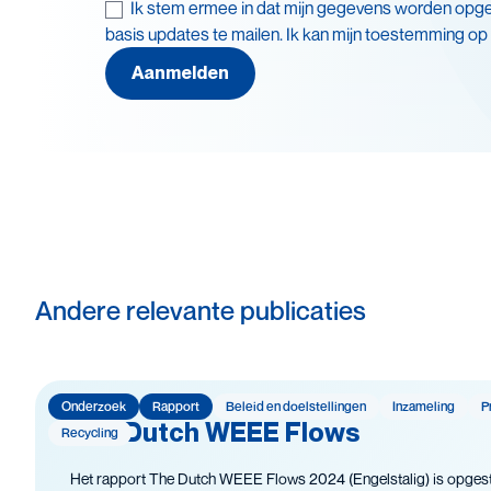
Ik stem ermee in dat mijn gegevens worden opg
Thema's
basis updates te mailen. Ik kan mijn toestemming op
Leve
Batterijen
Aanmelden
Recy
Beleid en doelstellingen
Veil
Circulaire economie
Andere relevante publicaties
Onderzoek
Rapport
Beleid en doelstellingen
Inzameling
P
The Dutch WEEE Flows
Recycling
Het rapport The Dutch WEEE Flows 2024 (Engelstalig) is opgest