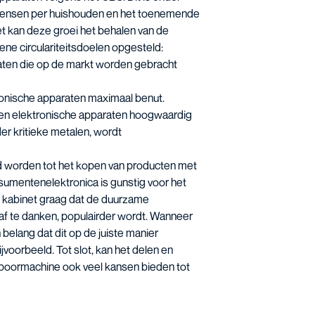
 mensen per huishouden en het toenemende
t kan deze groei het behalen van de
ne circulariteitsdoelen opgesteld:
raten die op de markt worden gebracht
tronische apparaten maximaal benut.
 en elektronische apparaten hoogwaardig
der kritieke metalen, wordt
 worden tot het kopen van producten met
umentenelektronica is gunstig voor het
et kabinet graag dat de duurzame
af te danken, populairder wordt. Wanneer
 belang dat dit op de juiste manier
voorbeeld. Tot slot, kan het delen en
f boormachine ook veel kansen bieden tot