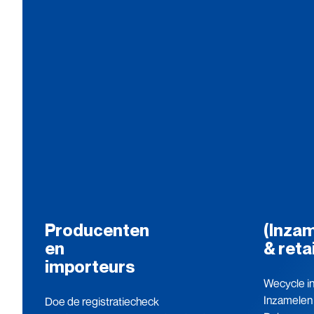
Producenten
(Inzam
en
& reta
importeurs
Wecycle in
Inzamelen
Doe de registratiecheck