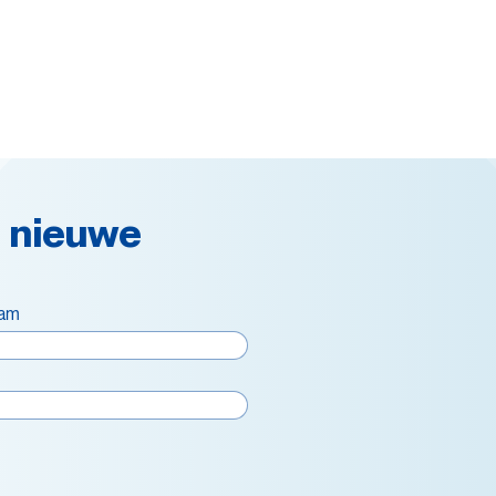
 nieuwe
aam