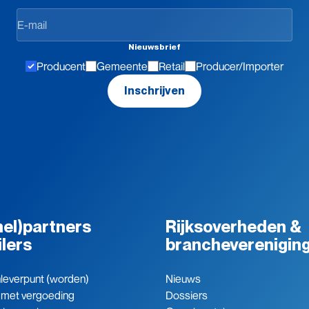
Op
de
hoogte
Nieuwsbrief
blijven
Producent
Gemeente
Retail
Producer/Importer
Inschrijven
el)partners
Rijksoverheden &
ilers
brancheverenigin
leverpunt (worden)
Nieuws
 met vergoeding
Dossiers