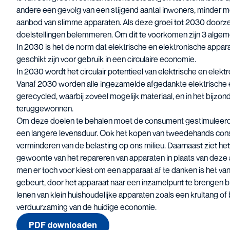
andere een gevolg van een stijgend aantal inwoners, minder
aanbod van slimme apparaten. Als deze groei tot 2030 doorze
doelstellingen belemmeren. Om dit te voorkomen zijn 3 algeme
In 2030 is het de norm dat elektrische en elektronische appa
geschikt zijn voor gebruik in een circulaire economie.
In 2030 wordt het circulair potentieel van elektrische en elek
Vanaf 2030 worden alle ingezamelde afgedankte elektrische
gerecycled, waarbij zoveel mogelijk materiaal, en in het bijzon
teruggewonnen.
Om deze doelen te behalen moet de consument gestimuleerd
een langere levensduur. Ook het kopen van tweedehands cons
verminderen van de belasting op ons milieu. Daarnaast ziet h
gewoonte van het repareren van apparaten in plaats van deze 
men er toch voor kiest om een apparaat af te danken is het van
gebeurt, door het apparaat naar een inzamelpunt te brengen bij
lenen van klein huishoudelijke apparaten zoals een krultang o
verduurzaming van de huidige economie.
PDF downloaden