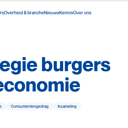
rs
Overheid & branche
Nieuws
Kennis
Over ons
egie
burgers
economie
e
Consumenten­gedrag
Inzameling