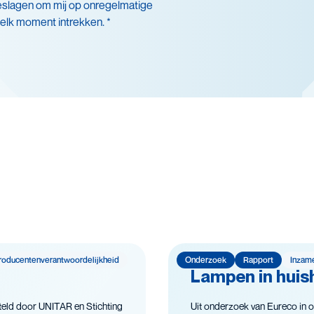
eslagen om mij op onregelmatige
 elk moment intrekken. *
nsduurverlenging
cling
igheid
roducenten­­­­verantwoor­delijk­heid
Onderzoek
Rapport
Inzam
Lampen in huish
eld door UNITAR en Stichting
Uit onderzoek van Eureco in o