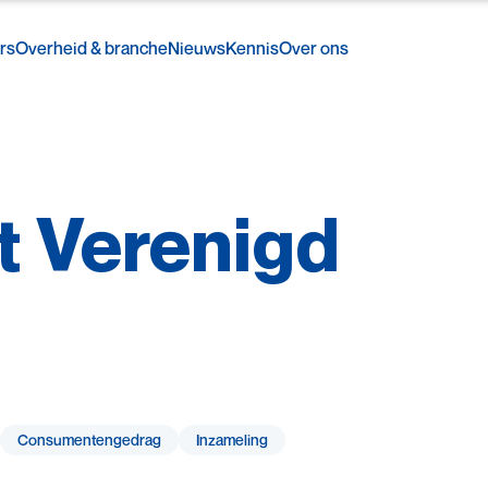
rs
Overheid & branche
Nieuws
Kennis
Over ons
t
Verenigd
Consumenten­gedrag
Inzameling