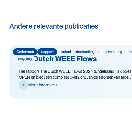
Andere relevante publicaties
Onderzoek
Rapport
Beleid en doelstellingen
Inzameling
P
The Dutch WEEE Flows
Recycling
Het rapport The Dutch WEEE Flows 2024 (Engelstalig) is opgest
OPEN en biedt een compleet overzicht van de stromen van afge...
Meer informatie