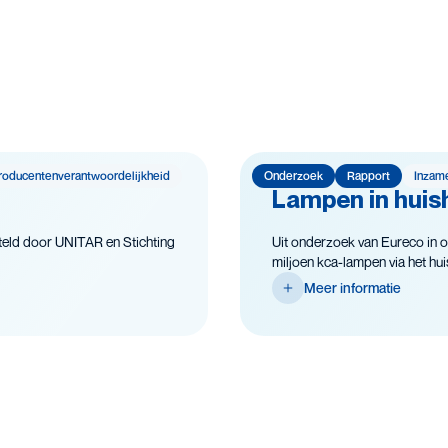
roducenten­­­­verantwoor­delijk­heid
Onderzoek
Rapport
Inzam
Lampen in huish
eld door UNITAR en Stichting
Uit onderzoek van Eureco in o
miljoen kca-lampen via het huish
Meer informatie