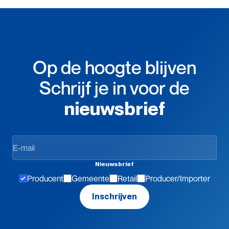
Op de hoogte blijven
Schrijf je in voor de
nieuwsbrief
Op
de
hoogte
Nieuwsbrief
blijven
Producent
Gemeente
Retail
Producer/Importer
Inschrijven