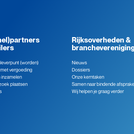
el)partners
Rijksoverheden &
ilers
brancheverenigin
leverpunt (worden)
Nieuws
 met vergoeding
Dossiers
n inzamelen
Onze kerntaken
zoek plaatsen
Samen naar bindende afsprak
s
Wij helpen je graag verder