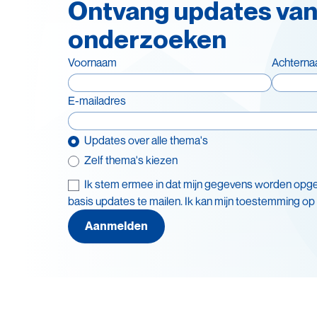
Ontvang updates van
onderzoeken
Voornaam
Achtern
E-mailadres
Updates over alle thema's
Zelf thema's kiezen
Ik stem ermee in dat mijn gegevens worden opg
Thema's
basis updates te mailen. Ik kan mijn toestemming op
Leve
Batterijen
Aanmelden
Recy
Beleid en doelstellingen
Veil
Circulaire economie