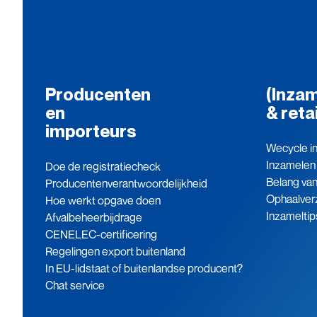
Producenten
(Inzam
en
& reta
importeurs
Wecycle in
Inzamelen
Doe de registratiecheck
Belang va
Producenten­verantwoordelijkheid
Ophaalver
Hoe werkt opgave doen
Inzameltip
Afvalbeheerbijdrage
CENELEC-certificering
Regelingen export buitenland
In EU-lidstaat of buitenlandse producent?
Chat service