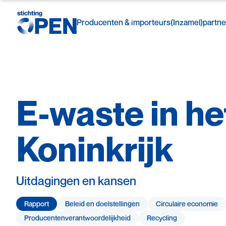
Producenten & importeurs
(Inzamel)partne
E-waste
in
he
Skip to content
Koninkrijk
Uitdagingen en kansen
Rapport
Beleid en doelstellingen
Circulaire economie
Producenten­­­­verantwoor­delijk­heid
Recycling