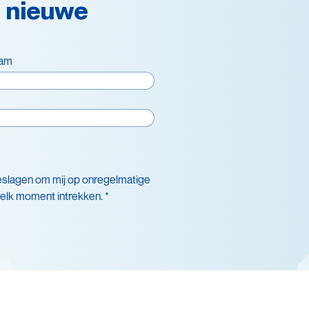
 nieuwe
aam
eslagen om mij op onregelmatige
 elk moment intrekken. *
nsduurverlenging
cling
igheid