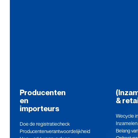
Producenten
(Inzam
en
& reta
importeurs
Wecycle in
Inzamelen
Doe de registratiecheck
Belang va
Producenten­verantwoordelijkheid