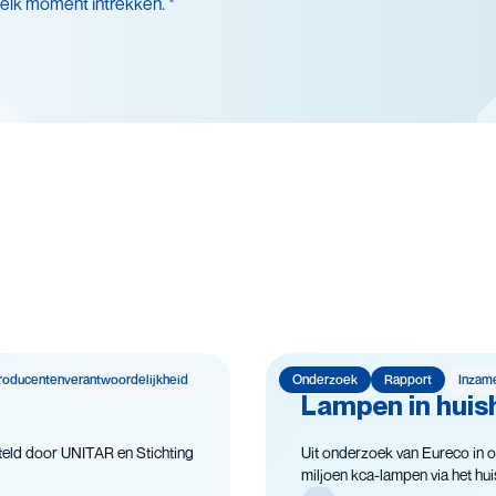
 elk moment intrekken. *
nsduurverlenging
cling
igheid
roducenten­­­­verantwoor­delijk­heid
Onderzoek
Rapport
Inzam
Lampen in huish
eld door UNITAR en Stichting
Uit onderzoek van Eureco in o
miljoen kca-lampen via het huish