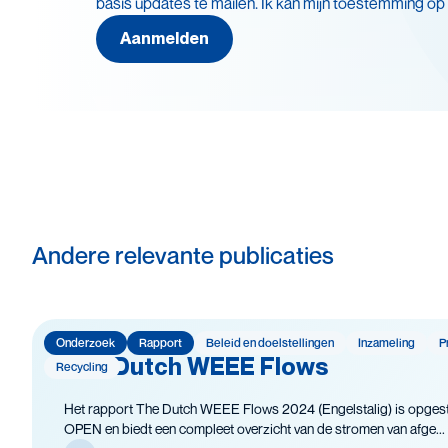
basis updates te mailen. Ik kan mijn toestemming op
Leve
Batterijen
Aanmelden
Recy
Beleid en doelstellingen
Veil
Circulaire economie
Andere relevante publicaties
Onderzoek
Rapport
Beleid en doelstellingen
Inzameling
P
The Dutch WEEE Flows
Recycling
Het rapport The Dutch WEEE Flows 2024 (Engelstalig) is opgest
OPEN en biedt een compleet overzicht van de stromen van afge...