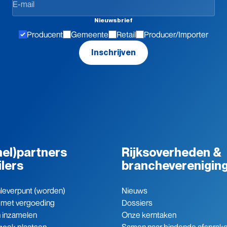
de
hoogte
Nieuwsbrief
blijven
Producent
Gemeente
Retail
Producer/Importer
Inschrijven
el)partners
Rijksoverheden &
ilers
brancheverenigin
leverpunt (worden)
Nieuws
 met vergoeding
Dossiers
n inzamelen
Onze kerntaken