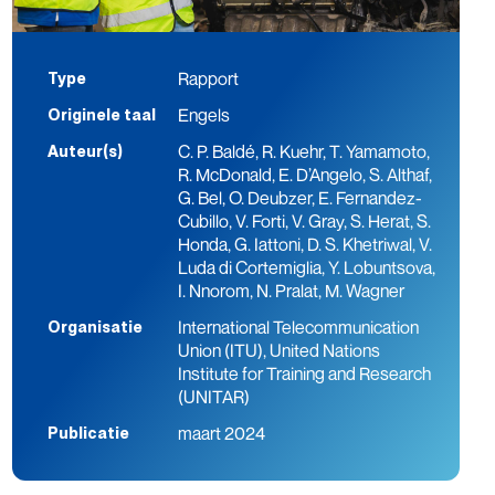
Rapport
Type
Engels
Originele taal
C. P. Baldé, R. Kuehr, T. Yamamoto,
Auteur(s)
R. McDonald, E. D’Angelo, S. Althaf,
G. Bel, O. Deubzer, E. Fernandez-
Cubillo, V. Forti, V. Gray, S. Herat, S.
Honda, G. Iattoni, D. S. Khetriwal, V.
Luda di Cortemiglia, Y. Lobuntsova,
I. Nnorom, N. Pralat, M. Wagner
International Telecommunication
Organisatie
Union (ITU), United Nations
Institute for Training and Research
(UNITAR)
maart 2024
Publicatie