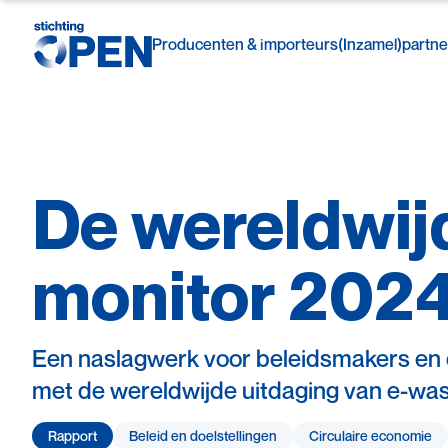
Producenten & importeurs
(Inzamel)partne
De
wereldwij
Skip to content
monitor
202
Een naslagwerk voor beleidsmakers en de
met de wereldwijde uitdaging van e-wa
Rapport
Beleid en doelstellingen
Circulaire economie