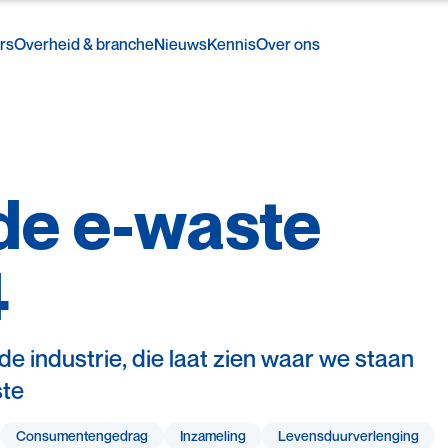
rs
Overheid & branche
Nieuws
Kennis
Over ons
de
e-waste
4
 industrie, die laat zien waar we staan
ste
Consumenten­gedrag
Inzameling
Levensduur­verlenging