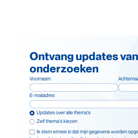
Ontvang updates van
onderzoeken
Voornaam
Achtern
E-mailadres
Updates over alle thema's
Zelf thema's kiezen
Ik stem ermee in dat mijn gegevens worden opg
Thema's