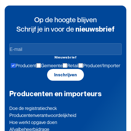
Op de hoogte blijven
Schrijf je in voor de
nieuwsbrief
Op
de
Nieuwsbrief
hoogte
Producent
Gemeente
Retail
Producer/Importer
blijven
Inschrijven
Producenten en importeurs
Doe de registratiecheck
Producenten­verantwoordelijkheid
Hoe werkt opgave doen
Afvalbeheerbijdrage