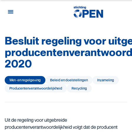
Besluit
regeling
voor
uitg
Skip to content
producentenverantwoorde
2020
Wet- en regelgeving
Beleid en doelstellingen
Inzameling
Producenten­­­­verantwoor­delijk­heid
Recycling
Uit de regeling voor uitgebreide
producentenverantwoordelijkheid volgt dat de producent