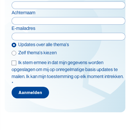
Achternaam
E-mailadres
Updates over alle thema's
Zelf thema's kiezen
Ik stem ermee in dat mijn gegevens worden
Thema's
opgeslagen om mij op onregelmatige basis updates te
mailen. Ik kan mijn toestemming op elk moment intrekken.
Batterijen
*
Beleid en doelstellingen
Aanmelden
Circulaire economie
Levensduurverlenging
Recycling
Veiligheid