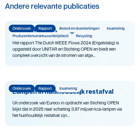
Andere relevante publicaties
Onderzoek
Rapport
Beleid en doelstellingen
Inzameling
The Dutch WEEE Flows
Producenten­­­­verantwoor­delijk­heid
Recycling
Het rapport The Dutch WEEE Flows 2024 (Engelstalig) is
opgesteld door UNITAR en Stichting OPEN en biedt een
compleet overzicht van de stromen van afge...
Onderzoek
Rapport
Inzameling
Lampen in huishoudelijk restafval
Uit onderzoek van Eureco in opdracht van Stichting OPEN
blijkt dat in 2025 naar schatting 3,97 miljoen kca-lampen via
het huishoudelijk restafval zijn...