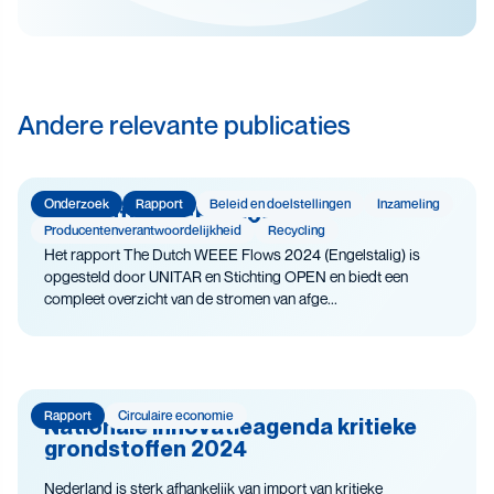
Recycling
Veiligheid
Andere relevante publicaties
Onderzoek
Rapport
Beleid en doelstellingen
Inzameling
The Dutch WEEE Flows
Producenten­­­­verantwoor­delijk­heid
Recycling
Het rapport The Dutch WEEE Flows 2024 (Engelstalig) is
opgesteld door UNITAR en Stichting OPEN en biedt een
compleet overzicht van de stromen van afge...
Rapport
Circulaire economie
Nationale innovatieagenda kritieke
grondstoffen 2024
Nederland is sterk afhankelijk van import van kritieke