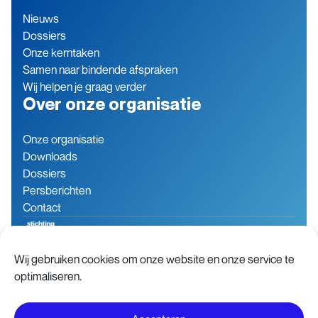
Nieuws
Dossiers
Onze kerntaken
Samen naar bindende afspraken
Wij helpen je graag verder
Over onze organisatie
Onze organisatie
Downloads
Dossiers
Persberichten
Contact
Wij gebruiken cookies om onze website en onze service te
Baron de Coubertinlaan 7
079 760 06 85
optimaliseren.
2719 EN Zoetermeer
info@stichting-open.org
Nederland
KVK-nummer: 76846563