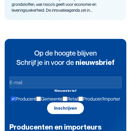
grondstoffen, wat risico’s geeft voor economie en
leveringszekerheid. De innovatieagenda zet in...
Op de hoogte blijven
Schrijf je in voor de
nieuwsbrief
Op
de
Nieuwsbrief
hoogte
Producent
Gemeente
Retail
Producer/Importer
blijven
Inschrijven
Producenten en importeurs