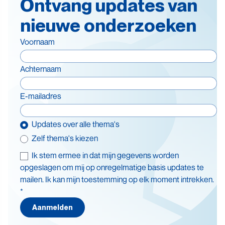
Ontvang updates van
nieuwe onderzoeken
Voornaam
Achternaam
E-mailadres
Updates over alle thema's
Zelf thema's kiezen
Ik stem ermee in dat mijn gegevens worden
Thema's
opgeslagen om mij op onregelmatige basis updates te
mailen. Ik kan mijn toestemming op elk moment intrekken.
Batterijen
*
Beleid en doelstellingen
Aanmelden
Circulaire economie
Levensduurverlenging