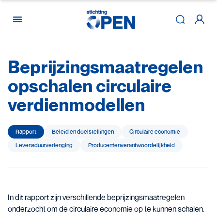
Beprijzingsmaatregelen
Skip to content
opschalen
circulaire
verdienmodellen
Rapport
Beleid en doelstellingen
Circulaire economie
Levensduur­verlenging
Producenten­­­­verantwoor­delijk­heid
In dit rapport zijn verschillende beprijzingsmaatregelen
onderzocht om de circulaire economie op te kunnen schalen.