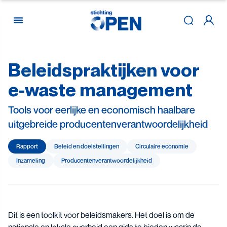
Beleidspraktijken
voor
Skip to content
e-waste
management
Tools voor eerlijke en economisch haalbare
uitgebreide producentenverantwoordelijkheid
Rapport
Beleid en doelstellingen
Circulaire economie
Inzameling
Producenten­­­­verantwoor­delijk­heid
Dit is een toolkit voor beleidsmakers. Het doel is om de