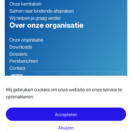
Onze kerntaken
Samen naar bindende afspraken
Wij helpen je graag verder
Over onze organisatie
Onze organisatie
Downloads
Dossiers
Persberichten
Contact
Wij gebruiken cookies om onze website en onze service te
Baron de Coubertinlaan 7
079 760 06 85
optimaliseren.
2719 EN Zoetermeer
info@stichting-open.org
Nederland
KVK-nummer: 76846563
Accepteren
Disclaimer
Voorwaarden
Afwijzen