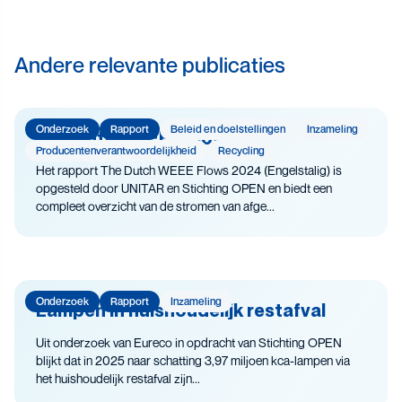
Veiligheid
Andere relevante publicaties
Onderzoek
Rapport
Beleid en doelstellingen
Inzameling
The Dutch WEEE Flows
Producenten­­­­verantwoor­delijk­heid
Recycling
Het rapport The Dutch WEEE Flows 2024 (Engelstalig) is
opgesteld door UNITAR en Stichting OPEN en biedt een
compleet overzicht van de stromen van afge...
Onderzoek
Rapport
Inzameling
Lampen in huishoudelijk restafval
Uit onderzoek van Eureco in opdracht van Stichting OPEN
blijkt dat in 2025 naar schatting 3,97 miljoen kca-lampen via
het huishoudelijk restafval zijn...