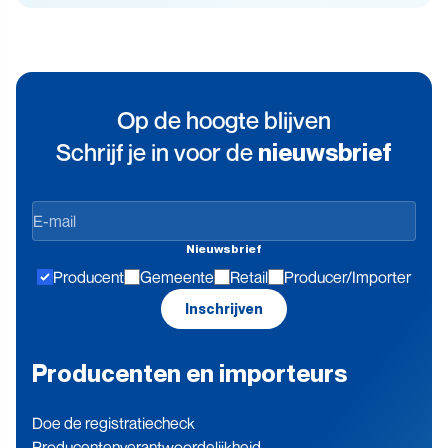
Op de hoogte blijven
Schrijf je in voor de
nieuwsbrief
Op
de
Nieuwsbrief
hoogte
Producent
Gemeente
Retail
Producer/Importer
blijven
Inschrijven
Producenten en importeurs
Doe de registratiecheck
Producenten­verantwoordelijkheid