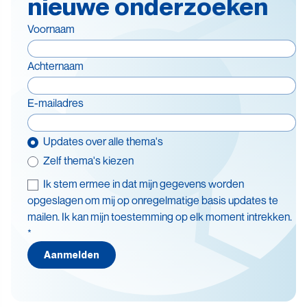
nieuwe onderzoeken
Voornaam
Achternaam
E-mailadres
Updates over alle thema's
Zelf thema's kiezen
Ik stem ermee in dat mijn gegevens worden
Thema's
opgeslagen om mij op onregelmatige basis updates te
mailen. Ik kan mijn toestemming op elk moment intrekken.
Batterijen
*
Beleid en doelstellingen
Aanmelden
Circulaire economie
Levensduurverlenging
Recycling