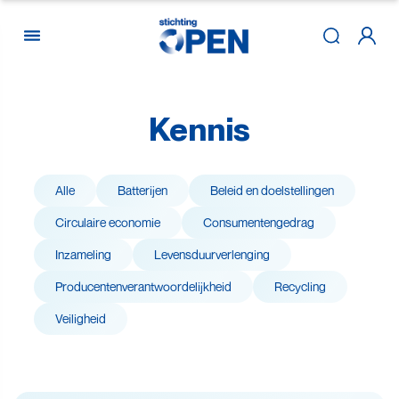
Kennis
Skip to content
Alle
Batterijen
Beleid en doelstellingen
Circulaire economie
Consumenten­gedrag
Inzameling
Levensduur­verlenging
Producenten­­­­verantwoor­delijk­heid
Recycling
Veiligheid