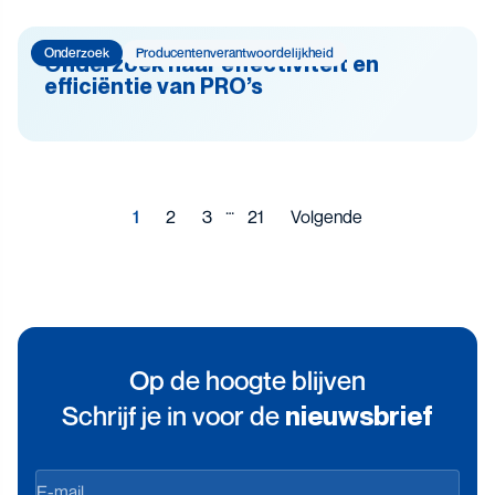
Onderzoek
Producenten­­­­verantwoor­delijk­heid
Onderzoek naar effectiviteit en
efficiëntie van PRO’s
…
1
2
3
21
Volgende
Op de hoogte blijven
Schrijf je in voor de
nieuwsbrief
Op