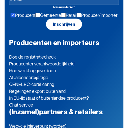
de
Nieuwsbrief
hoogte
Producent
Gemeente
Retail
Producer/Importer
blijven
Inschrijven
Producenten en importeurs
Doe de registratiecheck
Producenten­verantwoordelijkheid
Hoe werkt opgave doen
Afvalbeheerbijdrage
CENELEC-certificering
Regelingen export buitenland
In EU-lidstaat of buitenlandse producent?
Chat service
(Inzamel)partners & retailers
Wecycle inleverpunt (worden)