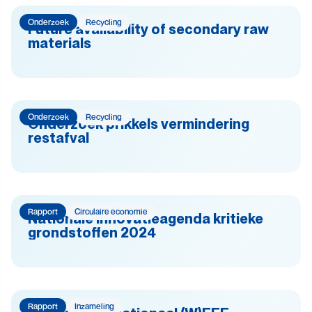
Onderzoek
Recycling
Future availability of secondary raw
materials
Onderzoek
Recycling
Onderzoek prikkels vermindering
restafval
Rapport
Circulaire economie
Nationale innovatieagenda kritieke
grondstoffen 2024
Rapport
Inzameling