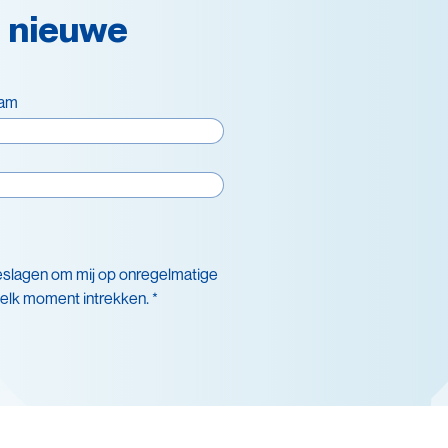
 nieuwe
aam
eslagen om mij op onregelmatige
 elk moment intrekken. *
nsduurverlenging
cling
igheid