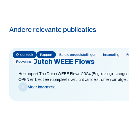
Andere relevante publicaties
Onderzoek
Rapport
Beleid en doelstellingen
Inzameling
P
The Dutch WEEE Flows
Recycling
Het rapport The Dutch WEEE Flows 2024 (Engelstalig) is opgest
OPEN en biedt een compleet overzicht van de stromen van afge...
Meer informatie