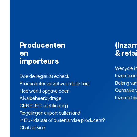
Producenten
(Inzam
en
& reta
importeurs
Wecycle in
Inzamelen
Doe de registratiecheck
Belang va
Producenten­verantwoordelijkheid
Ophaalver
Hoe werkt opgave doen
Inzameltip
Afvalbeheerbijdrage
CENELEC-certificering
Regelingen export buitenland
In EU-lidstaat of buitenlandse producent?
Chat service