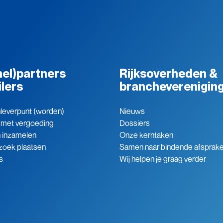
el)partners
Rijksoverheden &
ilers
brancheverenigin
leverpunt (worden)
Nieuws
 met vergoeding
Dossiers
n inzamelen
Onze kerntaken
zoek plaatsen
Samen naar bindende afsprak
s
Wij helpen je graag verder