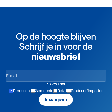
Op de hoogte blijven
Schrijf je in voor de
nieuwsbrief
Op
de
hoogte
Nieuwsbrief
blijven
Producent
Gemeente
Retail
Producer/Importer
Inschrijven