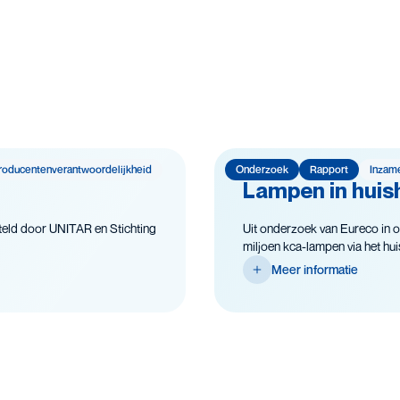
roducenten­­­­verantwoor­delijk­heid
Onderzoek
Rapport
Inzam
Lampen in huish
eld door UNITAR en Stichting
Uit onderzoek van Eureco in o
miljoen kca-lampen via het huish
Meer informatie