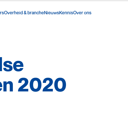
rs
Overheid & branche
Nieuws
Kennis
Over ons
dse
en
2020