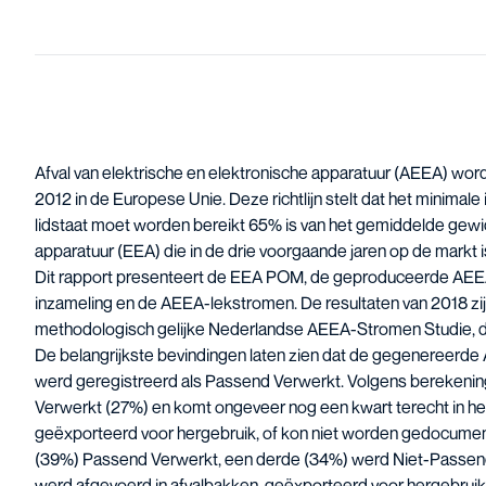
Afval van elektrische en elektronische apparatuur (AEEA) wo
2012 in de Europese Unie. Deze richtlijn stelt dat het minimale
lidstaat moet worden bereikt 65% is van het gemiddelde gewic
apparatuur (EEA) die in de drie voorgaande jaren op de markt 
Dit rapport presenteert de EEA POM, de geproduceerde AE
inzameling en de AEEA-lekstromen. De resultaten van 2018 z
methodologisch gelijke
Nederlandse AEEA-Stromen Studie
, 
De belangrijkste bevindingen laten zien dat de gegenereerde 
werd geregistreerd als Passend Verwerkt. Volgens berekeni
Verwerkt (27%) en komt ongeveer nog een kwart terecht in het 
geëxporteerd voor hergebruik, of kon niet worden gedocume
(39%) Passend Verwerkt, een derde (34%) werd Niet-Passen
werd afgevoerd in afvalbakken, geëxporteerd voor hergebrui