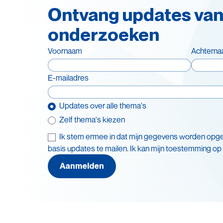
Ontvang updates van
onderzoeken
Voornaam
Achtern
E-mailadres
Updates over alle thema's
Zelf thema's kiezen
Ik stem ermee in dat mijn gegevens worden opg
Thema's
basis updates te mailen. Ik kan mijn toestemming op
Leve
Batterijen
Aanmelden
Recy
Beleid en doelstellingen
Veil
Circulaire economie