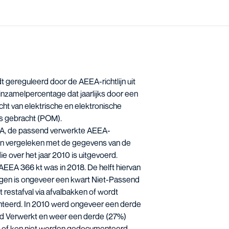
rdt gereguleerd door de
AEEA-richtlijn
uit
 inzamelpercentage dat jaarlijks door een
ht van elektrische en elektronische
is gebracht (POM).
EA, de passend verwerkte AEEA-
ijn vergeleken met de gegevens van de
die over het jaar 2010 is uitgevoerd.
AEEA 366 kt was in 2018. De helft hiervan
ngen is ongeveer een kwart Niet-Passend
restafval via afvalbakken of wordt
nteerd. In 2010 werd ongeveer een derde
d Verwerkt en weer een derde (27%)
k of kon niet worden gedocumenteerd.