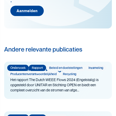
*
Beleid en doelstellingen
Aanmelden
Circulaire economie
Levensduurverlenging
Recycling
Veiligheid
Andere relevante publicaties
Onderzoek
Rapport
Beleid en doelstellingen
Inzameling
The Dutch WEEE Flows
Producenten­­­­verantwoor­delijk­heid
Recycling
Het rapport The Dutch WEEE Flows 2024 (Engelstalig) is
opgesteld door UNITAR en Stichting OPEN en biedt een
compleet overzicht van de stromen van afge...