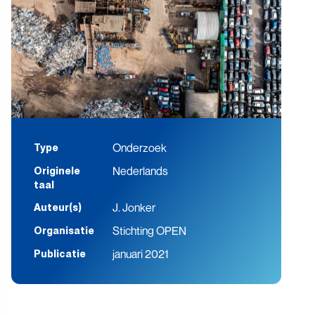
Onderzoek
Type
Nederlands
Originele
taal
J. Jonker
Auteur(s)
Stichting OPEN
Organisatie
januari 2021
Publicatie