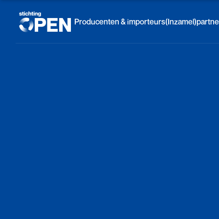
Skip to content
Producenten & importeurs
(Inzamel)partne