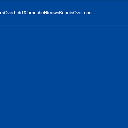
rs
Overheid & branche
Nieuws
Kennis
Over ons