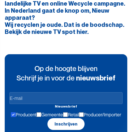
landelijke TV en online Wecycle campagne.
In Nederland gaat de knop om, Nieuw
apparaat?
Wij recyclen je oude. Dat is de boodschap.
Bekijk de nieuwe TV spot
hier
.
Op de hoogte blijven
Schrijf je in voor de
nieuwsbrief
Op
de
Nieuwsbrief
hoogte
Producent
Gemeente
Retail
Producer/Importer
blijven
Inschrijven