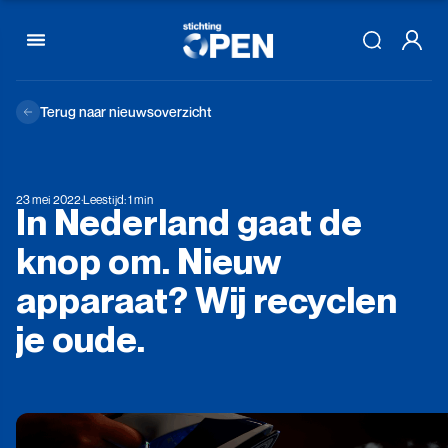
Skip to content
Terug naar nieuwsoverzicht
23 mei 2022
·
Leestijd: 1 min
In
Nederland
gaat
de
knop
om.
Nieuw
apparaat?
Wij
recyclen
je
oude.