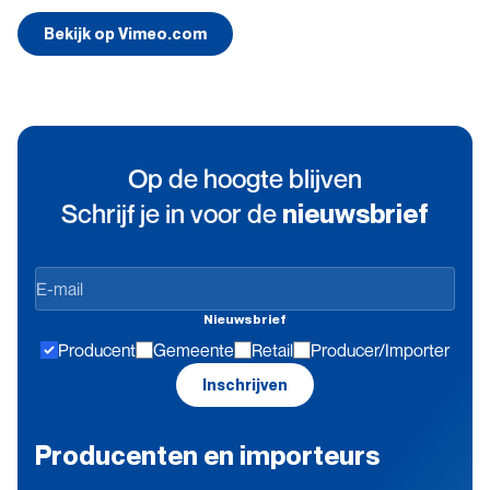
Bekijk op Vimeo.com
Op de hoogte blijven
Schrijf je in voor de
nieuwsbrief
Op
de
Nieuwsbrief
hoogte
Producent
Gemeente
Retail
Producer/Importer
blijven
Inschrijven
Producenten en importeurs