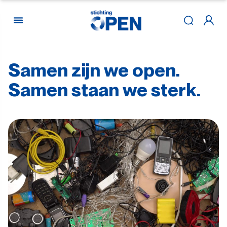
Samen
zijn
we
open.
Skip to content
Samen
staan
we
sterk.