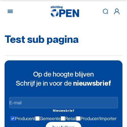
Test
sub
pagina
Skip to content
Op de hoogte blijven
Schrijf je in voor de
nieuwsbrief
Op
de
Nieuwsbrief
hoogte
Producent
Gemeente
Retail
Producer/Importer
blijven