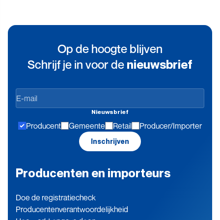
Op de hoogte blijven
Schrijf je in voor de
nieuwsbrief
Op
de
Nieuwsbrief
hoogte
Producent
Gemeente
Retail
Producer/Importer
blijven
Inschrijven
Producenten en importeurs
Doe de registratiecheck
Producenten­verantwoordelijkheid