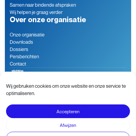
Samen naar bindende afspraken
Wij helpen je graag verder
Over onze organisatie
Onze organisatie
Downloads
Dossiers
Persberichten
Contact
Wij gebruiken cookies om onze website en onze service te
Baron de Coubertinlaan 7
079 760 06 85
optimaliseren.
2719 EN Zoetermeer
info@stichting-open.org
Nederland
KVK-nummer: 76846563
Accepteren
Disclaimer
Voorwaarden
Afwijzen
Privacy- en Cookie statement