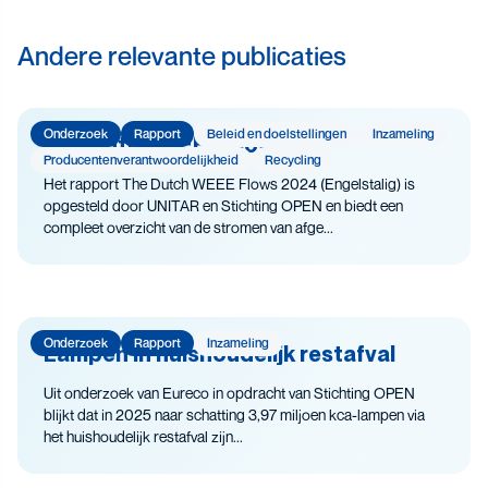
Andere relevante publicaties
Onderzoek
Rapport
Beleid en doelstellingen
Inzameling
The Dutch WEEE Flows
Producenten­­­­verantwoor­delijk­heid
Recycling
Het rapport The Dutch WEEE Flows 2024 (Engelstalig) is
opgesteld door UNITAR en Stichting OPEN en biedt een
compleet overzicht van de stromen van afge...
Onderzoek
Rapport
Inzameling
Lampen in huishoudelijk restafval
Uit onderzoek van Eureco in opdracht van Stichting OPEN
blijkt dat in 2025 naar schatting 3,97 miljoen kca-lampen via
het huishoudelijk restafval zijn...