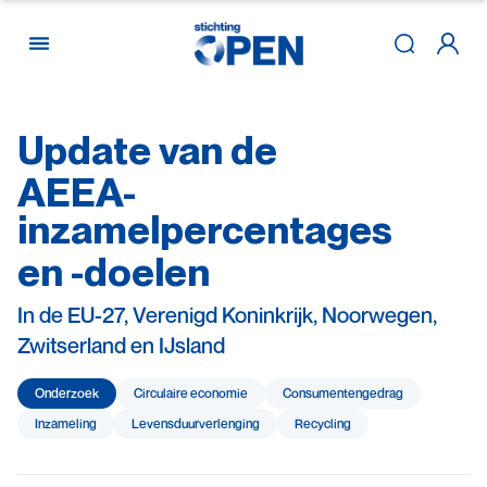
Update
van
de
Skip to content
AEEA-
inzamelpercentages
en
-doelen
In de EU-27, Verenigd Koninkrijk, Noorwegen,
Zwitserland en IJsland
Onderzoek
Circulaire economie
Consumenten­gedrag
Inzameling
Levensduur­verlenging
Recycling