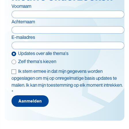
Voornaam
Achternaam
E-mailadres
Updates over alle thema's
Zelf thema's kiezen
Ik stem ermee in dat mijn gegevens worden
Thema's
opgeslagen om mij op onregelmatige basis updates te
mailen. Ik kan mijn toestemming op elk moment intrekken.
Batterijen
*
Beleid en doelstellingen
Aanmelden
Circulaire economie
Levensduurverlenging
Recycling
Veiligheid