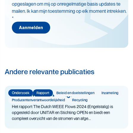
Thema's
opgeslagen om mij op onregelmatige basis updates te
mailen. Ik kan mijn toestemming op elk moment intrekken.
Batterijen
*
Beleid en doelstellingen
Aanmelden
Circulaire economie
Levensduurverlenging
Recycling
Veiligheid
Andere relevante publicaties
Onderzoek
Rapport
Beleid en doelstellingen
Inzameling
The Dutch WEEE Flows
Producenten­­­­verantwoor­delijk­heid
Recycling
Het rapport The Dutch WEEE Flows 2024 (Engelstalig) is
opgesteld door UNITAR en Stichting OPEN en biedt een
compleet overzicht van de stromen van afge...