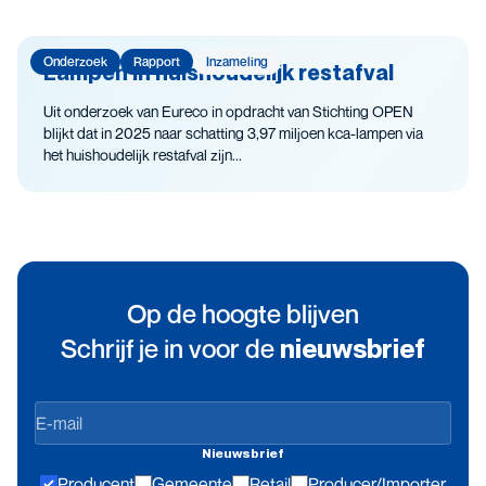
Onderzoek
Rapport
Inzameling
Lampen in huishoudelijk restafval
Uit onderzoek van Eureco in opdracht van Stichting OPEN
blijkt dat in 2025 naar schatting 3,97 miljoen kca-lampen via
het huishoudelijk restafval zijn...
Op de hoogte blijven
Schrijf je in voor de
nieuwsbrief
Op
de
Nieuwsbrief
hoogte
Producent
Gemeente
Retail
Producer/Importer