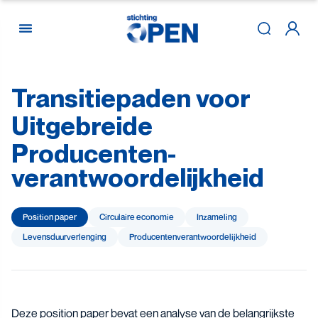
Transitiepaden
voor
Skip to content
Uitgebreide
Producenten­
verantwoordelijkheid
Position paper
Circulaire economie
Inzameling
Levensduur­verlenging
Producenten­­­­verantwoor­delijk­heid
Deze position paper bevat een analyse van de belangrijkste