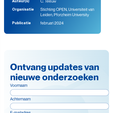
C. Teeuw
Auteur(s)
Stichting OPEN, Universiteit van
Organisatie
Leiden, Pforzheim University
februari 2024
Publicatie
Ontvang updates van
nieuwe onderzoeken
Voornaam
Achternaam
E-mailadres