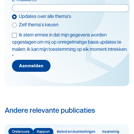
Updates over alle thema's
Zelf thema's kiezen
Ik stem ermee in dat mijn gegevens worden
Thema's
opgeslagen om mij op onregelmatige basis updates te
mailen. Ik kan mijn toestemming op elk moment intrekken.
Batterijen
*
Beleid en doelstellingen
Aanmelden
Circulaire economie
Levensduurverlenging
Recycling
Veiligheid
Andere relevante publicaties
Onderzoek
Rapport
Beleid en doelstellingen
Inzameling