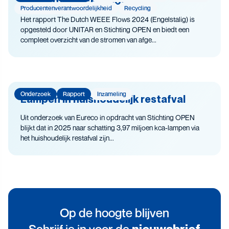
The Dutch WEEE Flows
Producenten­­­­verantwoor­delijk­heid
Recycling
Het rapport The Dutch WEEE Flows 2024 (Engelstalig) is
opgesteld door UNITAR en Stichting OPEN en biedt een
compleet overzicht van de stromen van afge...
Onderzoek
Rapport
Inzameling
Lampen in huishoudelijk restafval
Uit onderzoek van Eureco in opdracht van Stichting OPEN
blijkt dat in 2025 naar schatting 3,97 miljoen kca-lampen via
het huishoudelijk restafval zijn...
Op de hoogte blijven
Schrijf je in voor de