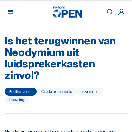
Is
het
terugwinnen
van
Skip to content
Neodymium
uit
luidsprekerkasten
zinvol?
Position paper
Circulaire economie
Inzameling
Recycling
Neodymium is een zeldzaam aardmetaal dat onder meer