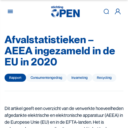
Afvalstatistieken
–
Skip to content
AEEA
ingezameld
in
de
EU
in
2020
Rapport
Consumenten­gedrag
Inzameling
Recycling
Dit artikel geeft een overzicht van de verwerkte hoeveelheden
afgedankte elektrische en elektronische apparatuur (AEEA) in
de Europese Unie (EU) en in de EFTA-landen. Het is