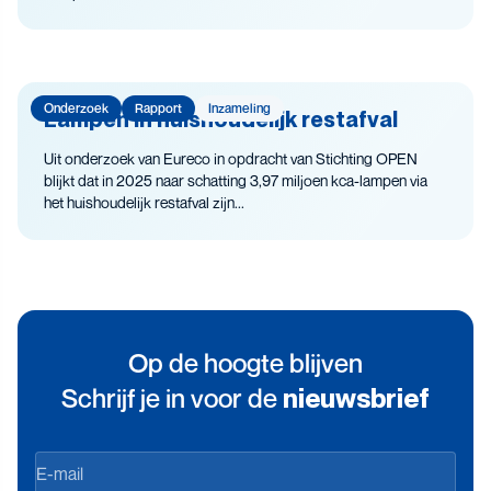
Onderzoek
Rapport
Inzameling
Lampen in huishoudelijk restafval
Uit onderzoek van Eureco in opdracht van Stichting OPEN
blijkt dat in 2025 naar schatting 3,97 miljoen kca-lampen via
het huishoudelijk restafval zijn...
Op de hoogte blijven
Schrijf je in voor de
nieuwsbrief
Op
de