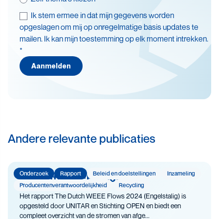
Ik stem ermee in dat mijn gegevens worden
Thema's
opgeslagen om mij op onregelmatige basis updates te
mailen. Ik kan mijn toestemming op elk moment intrekken.
Batterijen
*
Beleid en doelstellingen
Aanmelden
Circulaire economie
Levensduurverlenging
Recycling
Veiligheid
Andere relevante publicaties
Onderzoek
Rapport
Beleid en doelstellingen
Inzameling
The Dutch WEEE Flows
Producenten­­­­verantwoor­delijk­heid
Recycling
Het rapport The Dutch WEEE Flows 2024 (Engelstalig) is
opgesteld door UNITAR en Stichting OPEN en biedt een
compleet overzicht van de stromen van afge...