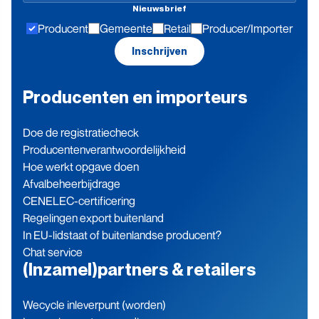
Nieuwsbrief
hoogte
Producent
Gemeente
Retail
Producer/Importer
blijven
Inschrijven
Producenten en importeurs
Doe de registratiecheck
Producenten­verantwoordelijkheid
Hoe werkt opgave doen
Afvalbeheerbijdrage
CENELEC-certificering
Regelingen export buitenland
In EU-lidstaat of buitenlandse producent?
Chat service
(Inzamel)partners & retailers
Wecycle inleverpunt (worden)