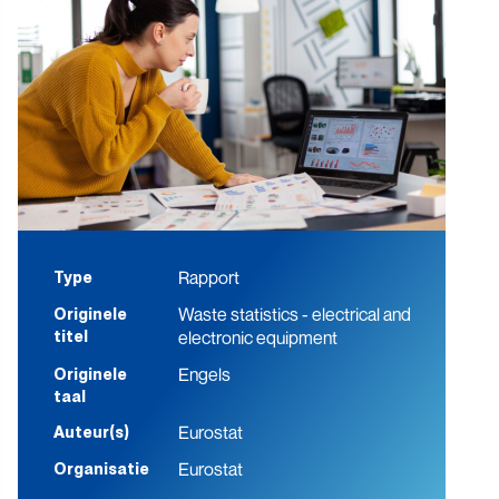
Rapport
Type
Waste statistics - electrical and
Originele
electronic equipment
titel
Engels
Originele
taal
Eurostat
Auteur(s)
Eurostat
Organisatie