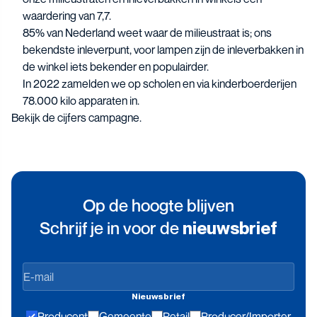
waardering van 7,7.
85% van Nederland weet waar de milieustraat is; ons
bekendste inleverpunt, voor lampen zijn de inleverbakken in
de winkel iets bekender en populairder.
In 2022 zamelden we op scholen en via kinderboerderijen
78.000 kilo apparaten in.
Bekijk de
cijfers campagne
.
Op de hoogte blijven
Schrijf je in voor de
nieuwsbrief
Op
de
Nieuwsbrief
hoogte
Producent
Gemeente
Retail
Producer/Importer