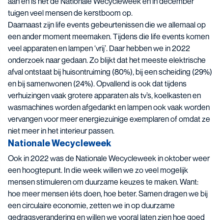
aan en is het de Nationale Wecycleweek en in december
tuigen veel mensen de kerstboom op.
Daarnaast zijn life events gebeurtenissen die we allemaal op
een ander moment meemaken. Tijdens die life events komen
veel apparaten en lampen ‘vrij’. Daar hebben we in 2022
onderzoek naar gedaan. Zo blijkt dat het meeste elektrische
afval ontstaat bij huisontruiming (80%), bij een scheiding (29%)
en bij samenwonen (24%). Opvallend is ook dat tijdens
verhuizingen vaak grotere apparaten als tv’s, koelkasten en
wasmachines worden afgedankt en lampen ook vaak worden
vervangen voor meer energiezuinige exemplaren of omdat ze
niet meer in het interieur passen.
Nationale Wecycleweek
Ook in 2022 was de Nationale Wecycleweek in oktober weer
een hoogtepunt. In die week willen we zo veel mogelijk
mensen stimuleren om duurzame keuzes te maken. Want:
hoe meer mensen iéts doen, hoe beter. Samen dragen we bij
een circulaire economie, zetten we in op duurzame
gedragsverandering en willen we vooral laten zien hoe goed