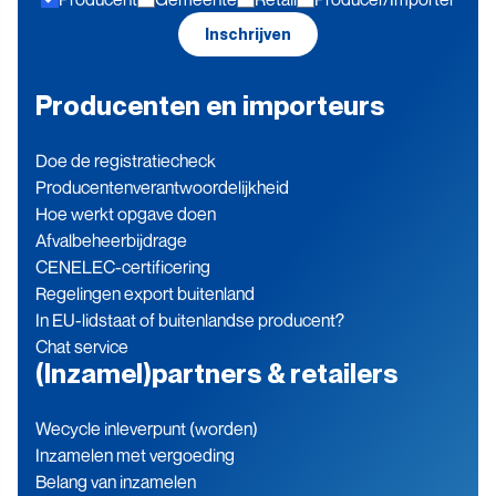
blijven
Inschrijven
Producenten en importeurs
Doe de registratiecheck
Producenten­verantwoordelijkheid
Hoe werkt opgave doen
Afvalbeheerbijdrage
CENELEC-certificering
Regelingen export buitenland
In EU-lidstaat of buitenlandse producent?
Chat service
(Inzamel)partners & retailers
Wecycle inleverpunt (worden)
Inzamelen met vergoeding
Belang van inzamelen