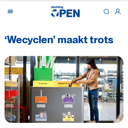
‘Wecyclen’
maakt
trots
Skip to content