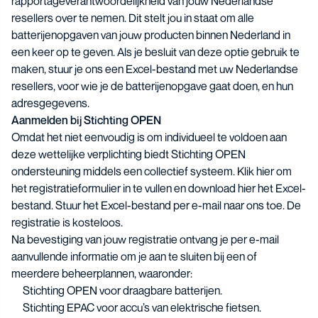
rapportageverantwoordelijkheid van jouw Nederlandse
resellers over te nemen. Dit stelt jou in staat om alle
batterijenopgaven van jouw producten binnen Nederland in
een keer op te geven. Als je besluit van deze optie gebruik te
maken, stuur je ons
een Excel-bestand met uw Nederlandse
resellers
, voor wie je de batterijenopgave gaat doen, en hun
adresgegevens.
Aanmelden bij Stichting OPEN
Omdat het niet eenvoudig is om individueel te voldoen aan
deze wettelijke verplichting biedt Stichting OPEN
ondersteuning middels een collectief systeem.
Klik hier
om
het registratieformulier in te vullen en
download hier
het Excel-
bestand. Stuur het Excel-bestand per e-mail naar ons toe. De
registratie is kosteloos.
Na bevestiging van jouw registratie ontvang je per e-mail
aanvullende informatie om je aan te sluiten bij een of
meerdere beheerplannen, waaronder:
Stichting OPEN voor draagbare batterijen.
Stichting EPAC voor accu’s van elektrische fietsen.