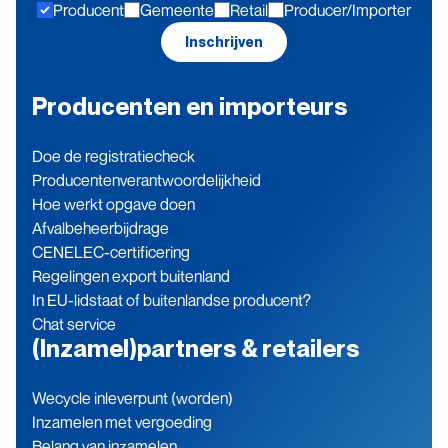
Producent
Gemeente
Retail
Producer/Importer
blijven
Inschrijven
Producenten en importeurs
Doe de registratiecheck
Producenten­verantwoordelijkheid
Hoe werkt opgave doen
Afvalbeheerbijdrage
CENELEC-certificering
Regelingen export buitenland
In EU-lidstaat of buitenlandse producent?
Chat service
(Inzamel)partners & retailers
Wecycle inleverpunt (worden)
Inzamelen met vergoeding
Belang van inzamelen