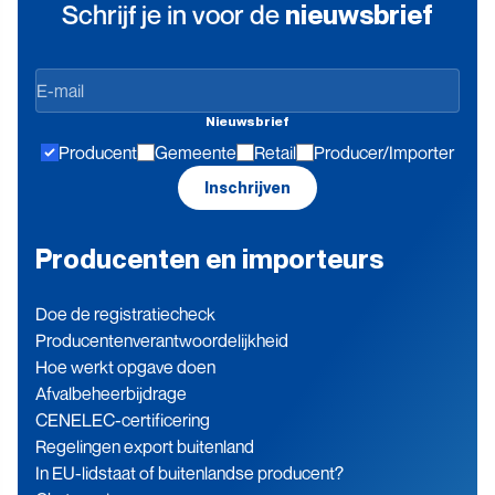
Schrijf je in voor de
nieuwsbrief
Op
de
Nieuwsbrief
hoogte
Producent
Gemeente
Retail
Producer/Importer
blijven
Inschrijven
Producenten en importeurs
Doe de registratiecheck
Producenten­verantwoordelijkheid
Hoe werkt opgave doen
Afvalbeheerbijdrage
CENELEC-certificering
Regelingen export buitenland
In EU-lidstaat of buitenlandse producent?