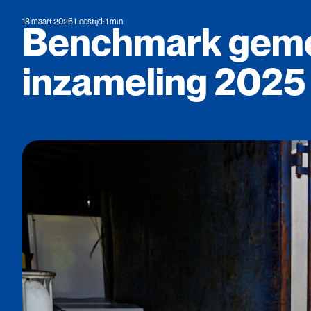
18 maart 2026
·
Leestijd: 1 min
Benchmark
geme
inzameling
2025