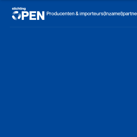
Skip to content
Producenten & importeurs
(Inzamel)partne