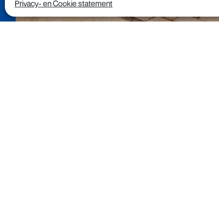
Privacy- en Cookie statement
In samenwerking 
hoeveelheden afg
worden veilig ve
of grondstof. G
benchmark, waarme
is om inzicht te 
laten zien waar 
“Stichting OPEN wil hierme
doelstellingen besteden geme
Er zit echter altijd nog rui