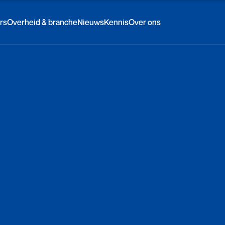
rs
Overheid & branche
Nieuws
Kennis
Over ons