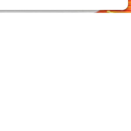
aarlijks grote
n in. Deze
roduct, onderdeel
elijke
staties. Het doel
un gemeente en te
zamelen. Vanuit de VANG-
ge recycling te faciliteren.
n. “Bij onjuist afdanken gaan