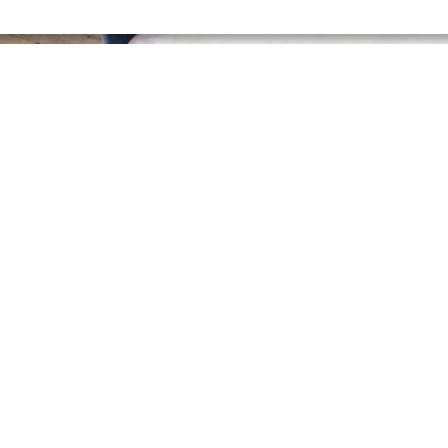
Lees verder
met gemeenten zamelt Stichting OPEN j
edankte apparaten, lampen en batterije
rwerkt en krijgen een tweede leven als p
emeenten ontvingen vandaag de gemeent
e zij inzicht krijgen in hun inzamelpre
geven in de huidige stand van zaken in h
nog verbeterkansen liggen.
e samen met gemeenten meer afgedankte elektrische apparaten in
enten veel aandacht aan zorgvuldige afvalscheiding om hoogwaardi
mte voor verbetering,” aldus Michèle Donck, accountmanager gemeente