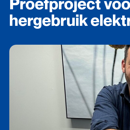
Proefproject
voo
hergebruik
elekt