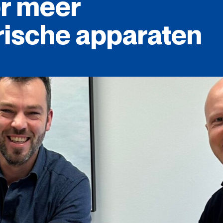
r
meer
rische
apparaten