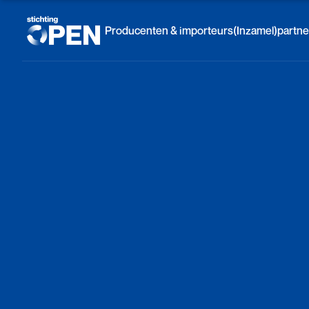
Skip to content
Producenten & importeurs
(Inzamel)partne