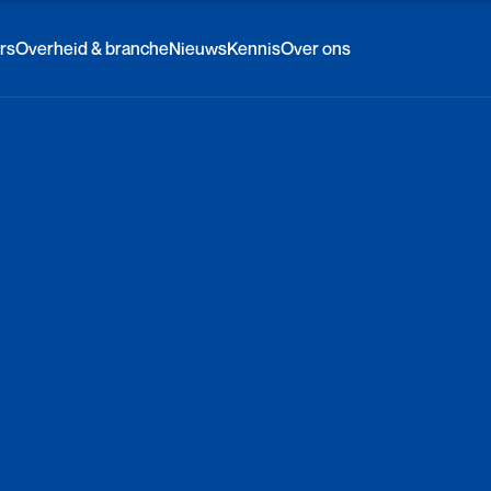
rs
Overheid & branche
Nieuws
Kennis
Over ons