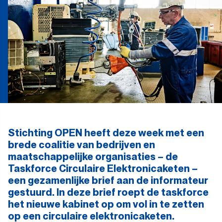
Stichting OPEN heeft deze week met een
brede coalitie van bedrijven en
maatschappelijke organisaties – de
Taskforce Circulaire Elektronicaketen –
een gezamenlijke brief aan de informateur
gestuurd. In deze brief roept de taskforce
het nieuwe kabinet op om vol in te zetten
op een circulaire elektronicaketen.