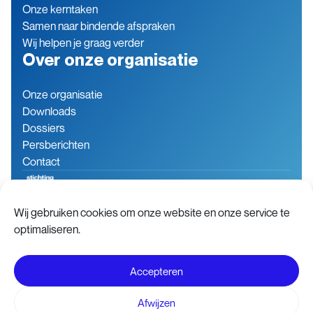
Onze kerntaken
Samen naar bindende afspraken
Wij helpen je graag verder
Over onze organisatie
Onze organisatie
Downloads
Dossiers
Persberichten
Contact
Wij gebruiken cookies om onze website en onze service te
Baron de Coubertinlaan 7
079 760 06 85
optimaliseren.
2719 EN Zoetermeer
info@stichting-open.org
Nederland
KVK-nummer: 76846563
Accepteren
Disclaimer
Voorwaarden
Afwijzen