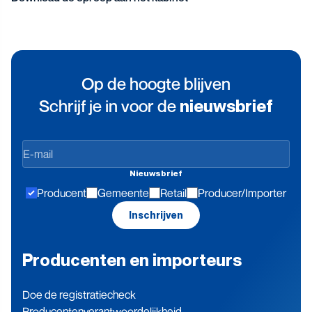
Op de hoogte blijven
Schrijf je in voor de
nieuwsbrief
Op
de
Nieuwsbrief
hoogte
Producent
Gemeente
Retail
Producer/Importer
blijven
Inschrijven
Producenten en importeurs
Doe de registratiecheck
Producenten­verantwoordelijkheid