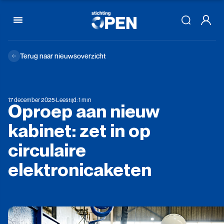
Skip to content
Terug naar nieuwsoverzicht
17 december 2025
·
Leestijd: 1 min
Oproep
aan
nieuw
kabinet:
zet
in
op
circulaire
elektronicaketen