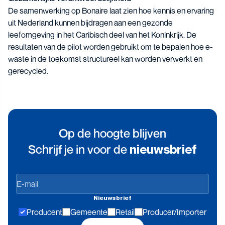
De samenwerking op Bonaire laat zien hoe kennis en ervaring
uit Nederland kunnen bijdragen aan een gezonde
leefomgeving in het Caribisch deel van het Koninkrijk. De
resultaten van de pilot worden gebruikt om te bepalen hoe e-
waste in de toekomst structureel kan worden verwerkt en
gerecycled.
Op de hoogte blijven
Schrijf je in voor de
nieuwsbrief
Op
de
Nieuwsbrief
hoogte
Producent
Gemeente
Retail
Producer/Importer
blijven