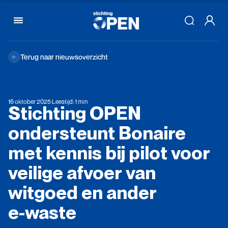
Skip to content
Terug naar nieuwsoverzicht
16 oktober 2025
·
Leestijd: 1 min
Stichting
OPEN
ondersteunt
Bonaire
met
kennis
bij
pilot
voor
veilige
afvoer
van
witgoed
en
ander
e-waste