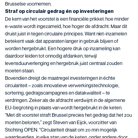
Brusselse voornemen.
Straf op circulair gedrag én op investeringen
De kern van het voorstel is een financiële prikkel: hoe minder
e-waste wordt ingezameld, hoe hoger de afdracht. Maar dit
druist juist in tegen circulaire principes. Want níet-inzamelen
betekent vaak dat apparaten langer in gebruik blijven of
worden hergebruikt. Een hogere druk op inzameling kan
daardoor leiden tot onnodig afdanken, terwijl
levensduurverlenging en hergebruik juist centraal zouden
moeten staan.
Bovendien dreigt de maatregel investeringen in échte
circulariteit – zoals innovatieve verwerkingstechnologie,
sortering, gedragscampagnes en datakwaliteit – te
verdringen. Zeker als de afdracht verdwijnt in de algemene
EU-begroting in plaats van wordt hergebruikt in de keten.
“Met dit voorstel straft Brussel precies het gedrag dat het zou
moeten belonen,” zegt Steven van Eijck, voorzitter van
Stichting OPEN. “Circulariteit draait om zo min mogelijk
waardeverlies, in elke stap van de keten, onder andere door