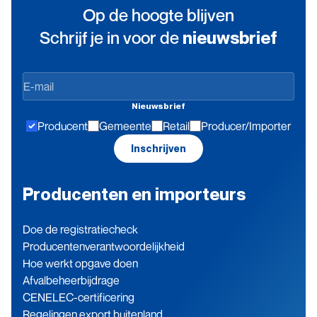
Op de hoogte blijven
Schrijf je in voor de
nieuwsbrief
Op
de
Nieuwsbrief
hoogte
Producent
Gemeente
Retail
Producer/Importer
blijven
Inschrijven
Producenten en importeurs
Doe de registratiecheck
Producenten­verantwoordelijkheid
Hoe werkt opgave doen
Afvalbeheerbijdrage
CENELEC-certificering
Regelingen export buitenland