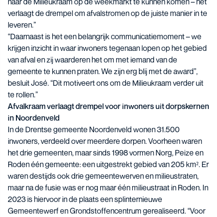
naar de Milieukraam op de weekmarkt te kunnen komen – het
verlaagt de drempel om afvalstromen op de juiste manier in te
leveren.”
“Daarnaast is het een belangrijk communicatiemoment – we
krijgen inzicht in waar inwoners tegenaan lopen op het gebied
van afval en zij waarderen het om met iemand van de
gemeente te kunnen praten. We zijn erg blij met de award”,
besluit José. “Dit motiveert ons om de Milieukraam verder uit
te rollen.”
Afvalkraam verlaagt drempel voor inwoners uit dorpskernen
in Noordenveld
In de Drentse gemeente Noordenveld wonen 31.500
inwoners, verdeeld over meerdere dorpen. Voorheen waren
het drie gemeenten, maar sinds 1998 vormen Norg, Peize en
Roden één gemeente: een uitgestrekt gebied van 205 km². Er
waren destijds ook drie gemeentewerven en milieustraten,
maar na de fusie was er nog maar één milieustraat in Roden. In
2023 is hiervoor in de plaats een splinternieuwe
Gemeentewerf en Grondstoffencentrum gerealiseerd. “Voor