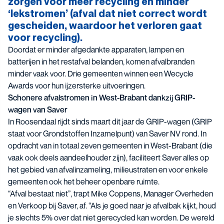
zorgen voor meer recycling en minder
‘lekstromen’ (afval dat niet correct wordt
gescheiden, waardoor het verloren gaat
voor recycling).
Doordat er minder afgedankte apparaten, lampen en
batterijen in het restafval belanden, komen afvalbranden
minder vaak voor. Drie gemeenten winnen een Wecycle
Awards voor hun ijzersterke uitvoeringen.
Schonere afvalstromen in West-Brabant dankzij GRIP-
wagen van Saver
In Roosendaal rijdt sinds maart dit jaar de GRIP-wagen (GRIP
staat voor Grondstoffen Inzamelpunt) van Saver NV rond. In
opdracht van in totaal zeven gemeenten in West-Brabant (die
vaak ook deels aandeelhouder zijn), faciliteert Saver alles op
het gebied van afvalinzameling, milieustraten en voor enkele
gemeenten ook het beheer openbare ruimte.
“Afval bestaat niet”, trapt Mike Coppens, Manager Overheden
en Verkoop bij Saver, af. “Als je goed naar je afvalbak kijkt, houd
je slechts 5% over dat niet gerecycled kan worden. De wereld