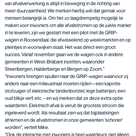
van afvalverwerking is altijd in beweging in de richting van
meer duurzaamheid. We merken hierbij wél dat gemak voor
mensen belangrijk is. Om het zo laagdrempelig mogelijk te
maken voor inwoners om alle afvalstromen op de juiste manier
in te leveren, zijn we gestart met een pilot met de GRIP-
wagen in Roosendaal, die afwisselend op weekmarkten en op
pleintjes in woonwijken staat. Het was direct een groot
succes. Vanaf november gaan we de wagen ook in andere
gemeenten in West-Brabant inzetten, waaronder
Steenbergen, Halderberge en Bergen op Zoom.”
“Inwoners brengen spullen naar de GRIP-wagen waarvoor zij
anders naar een milieustraat moeten rijden – een kapotte
stofzuiger of elektrische tandenborstel, lege batterijen, een
oud blikje verf, etc. – en wij merken dat ze deze extra optie
waarderen. Elektrisch afval is veruit de grootste stroom die
ingeleverd wordt. Als resultaat zien wij dat bijplaatsingen
afnemen en de afvalstromen in onze gemeenten ‘schoner’
worden”, vertelt Mike.
“Ook de interactie met inwoners is heel waardevol: niet alleen