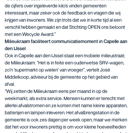
de cijfers over ingeleverde kilo’s vinden gemeenten
interessant, maar zeker ook de feedback en vragen die wij
krijgen van inwoners. We zijn trots dat we in korte tijd al een
verschil hebben gemaakt en dat Stichting OPEN ons beloont
met een Wecycle Award.”
Milieukraam faciliteert communicatiemoment in Capelle aan
den IJssel
Ook in Capelle aan den IJssel staat een mobiele milieustraat;
de Milieukraam. “Het is in feite een ouderwetse SRV-wagen,
zo’n ‘supermarkt op wielen’ van vroeger”, vertelt José
Middelkoop, adviseur bij de gemeente op het gebied van
afval.
“Wij zetten de Milieukraam eens per maand in op de
weekmarkt, als extra service. Mensen kunnen er terecht met
allerlei afvalstromen en ze komen met name kleine apparaten,
batterijen en lampen inleveren. Het afvalbrengstation in de
gemeente is ook zes dagen per week open, maar we merken
dat het voor inwoners prettig is om voor kleine hoeveelheden