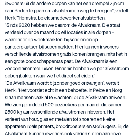
inwoners uit de andere dorpen kan het een drempel zijn om
naar Roden te gaan om afvalstromen weg te brengen”, vertelt
Henk Triemstra, beleidsmedewerker afvalstoffen.
“Sinds 2020 hebben we daarom de Afvalkraam. Die staat
verdeeld over de maand op elf locaties in alle dorpen –
waaronder op weekmarkten, bij scholen en op
parkeerplaatsen bij supermarkten. Hier kunnen inwoners
verschillende afvalstromen gratis komen brengen, mits het in
een grote boodschappentas past. De Afvalkraam is een
zeecontainer met luiken. Binnenin hebben we per afvalstroom
opbergbakken waar we het direct scheiden.”
“De Afvalkraam wordt bijzonder goed ontvangen”, vertelt
Henk. “Het voorziet echt in een behoefte. In Peize en Norg
staan mensen vaak al te wachten tot de Afvalkraam arriveert.
We zien gemiddeld 500 bezoekers per maand, die samen
2500 kg aan verschillende afvalstromen inleveren. Het
varieert van hout, glas en metalen tot snoeren en kleine
apparaten zoals printers, broodroosters en stofzuigers. Bij de
Afvalkraam kunnen inwoners ook vragen stellen aan onze