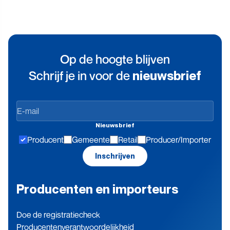
Op de hoogte blijven
Schrijf je in voor de
nieuwsbrief
Op
de
Nieuwsbrief
hoogte
Producent
Gemeente
Retail
Producer/Importer
blijven
Inschrijven
Producenten en importeurs
Doe de registratiecheck
Producenten­verantwoordelijkheid