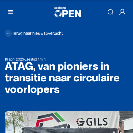
Skip to content
Terug naar nieuwsoverzicht
16 april 2025
·
Leestijd: 1 min
ATAG,
van
pioniers
in
transitie
naar
circulaire
voorlopers