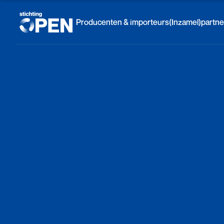
Skip to content
Producenten & importeurs
(Inzamel)partne