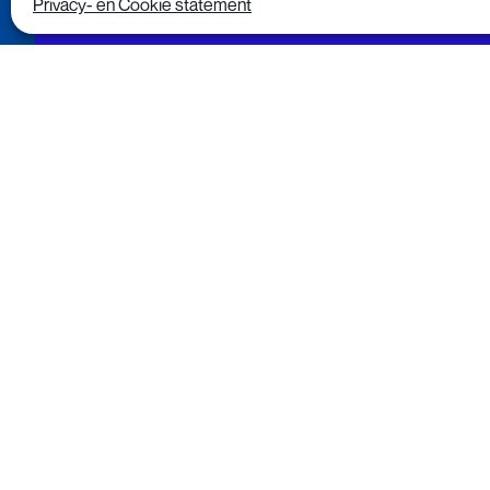
Privacy- en Cookie statement
In het FD van 2 o
besteding van rec
De overschotten
Stichting OPEN is in maart 20
verwerking van e-waste in Ne
besteed omdat we nog in de o
OPEN hard gewerkt aan inzam
sprake is van een teruggave
Stichting OPEN is bezig met 
we in 2022 bijvoorbeeld same
extra inzameling. Deze zett
gelanceerd, waarmee een ext