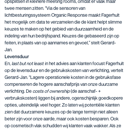
opsplitsen in kleinere meeting rooms, omdat er vaak maar
twee mensen zitten. “Via de sensoren van
lichtbesturingssysteem Organic Response maakt Fagerhult
het mogelijk om data te verzamelen die de klant helpt slimme
keuzes te maken op het gebied van duurzaamheid en de
indeling van hun bedrijfspand. Keuzes die gebaseerd zijn op
feiten, in plaats van op aannames en gevoel,” stelt Gerard-
Jan.
Levensduur
En,
last but not least
: in het advies aan klanten focust Fagerhult
op de levensduur en de gebruikskosten van verlichting, vertelt
Gerard-Jan. “Lagere operationele kosten in de gebruiksfase
compenseren de hogere aanschafprijs van onze duurzame
verlichting. De
costs of ownership
(de aanschaf- +
verbruikskosten) liggen bij andere, ogenschijnlijk goedkopere
opties, uiteindelijk veel hoger. Zo laten wij potentiële klanten
zien dat duurzamere keuzes op de lange termijn niet alleen
beter zijn voor onze aarde, maar ook kosten besparen. Ook
op cosmetisch vlak schudden wij klanten vaak wakker. Als ze