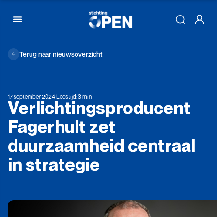
Skip to content
Terug naar nieuwsoverzicht
17 september 2024
·
Leestijd: 3 min
Verlichtingsproducent
Fagerhult
zet
duurzaamheid
centraal
in
strategie