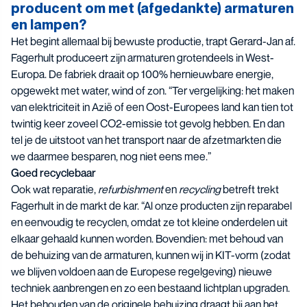
producent om met (afgedankte) armaturen
en lampen?
Het begint allemaal bij bewuste productie, trapt Gerard-Jan af.
Fagerhult produceert zijn armaturen grotendeels in West-
Europa. De fabriek draait op 100% hernieuwbare energie,
opgewekt met water, wind of zon. “Ter vergelijking: het maken
van elektriciteit in Azië of een Oost-Europees land kan tien tot
twintig keer zoveel CO2-emissie tot gevolg hebben. En dan
tel je de uitstoot van het transport naar de afzetmarkten die
we daarmee besparen, nog niet eens mee.”
Goed recyclebaar
Ook wat reparatie,
refurbishment
en
recycling
betreft trekt
Fagerhult in de markt de kar. “Al onze producten zijn reparabel
en eenvoudig te recyclen, omdat ze tot kleine onderdelen uit
elkaar gehaald kunnen worden. Bovendien: met behoud van
de behuizing van de armaturen, kunnen wij in KIT-vorm (zodat
we blijven voldoen aan de Europese regelgeving) nieuwe
techniek aanbrengen en zo een bestaand lichtplan upgraden.
Het behouden van de originele behuizing draagt bij aan het