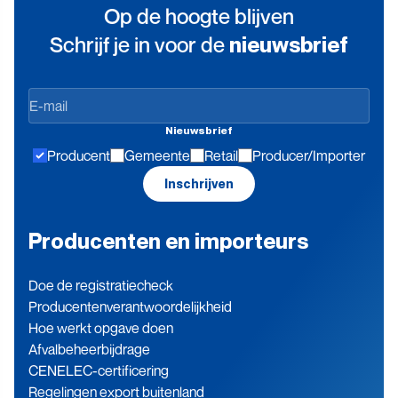
Op de hoogte blijven
Schrijf je in voor de
nieuwsbrief
Op
de
Nieuwsbrief
hoogte
Producent
Gemeente
Retail
Producer/Importer
blijven
Inschrijven
Producenten en importeurs
Doe de registratiecheck
Producenten­verantwoordelijkheid
Hoe werkt opgave doen
Afvalbeheerbijdrage
CENELEC-certificering
Regelingen export buitenland