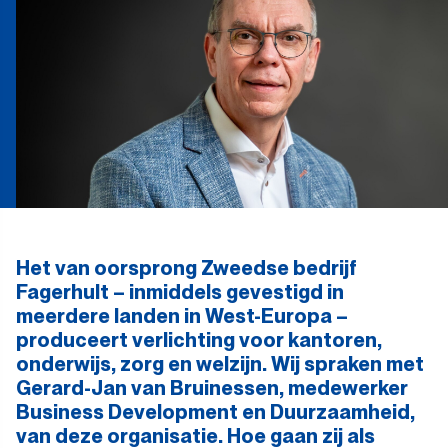
Het van oorsprong Zweedse bedrijf
Fagerhult – inmiddels gevestigd in
meerdere landen in West-Europa –
produceert verlichting voor kantoren,
onderwijs, zorg en welzijn. Wij spraken met
Gerard-Jan van Bruinessen, medewerker
Business Development en Duurzaamheid,
van deze organisatie. Hoe gaan zij als