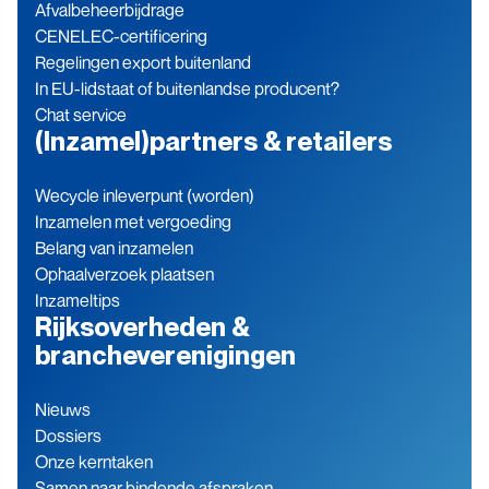
Afvalbeheerbijdrage
CENELEC-certificering
Regelingen export buitenland
In EU-lidstaat of buitenlandse producent?
Chat service
(Inzamel)partners & retailers
Wecycle inleverpunt (worden)
Inzamelen met vergoeding
Belang van inzamelen
Ophaalverzoek plaatsen
Inzameltips
Rijksoverheden &
brancheverenigingen
Nieuws
Dossiers
Onze kerntaken
Samen naar bindende afspraken