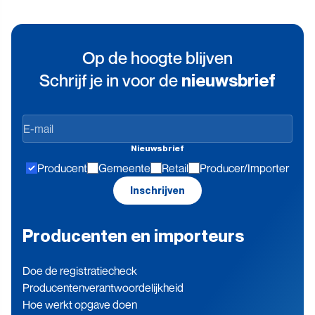
Op de hoogte blijven
Schrijf je in voor de
nieuwsbrief
Op
de
Nieuwsbrief
hoogte
Producent
Gemeente
Retail
Producer/Importer
blijven
Inschrijven
Producenten en importeurs
Doe de registratiecheck
Producenten­verantwoordelijkheid
Hoe werkt opgave doen