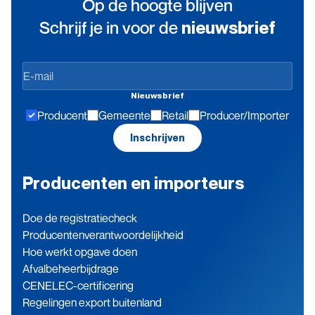
Op de hoogte blijven
Schrijf je in voor de
nieuwsbrief
Op
de
Nieuwsbrief
hoogte
Producent
Gemeente
Retail
Producer/Importer
blijven
Inschrijven
Producenten en importeurs
Doe de registratiecheck
Producenten­verantwoordelijkheid
Hoe werkt opgave doen
Afvalbeheerbijdrage
CENELEC-certificering
Regelingen export buitenland