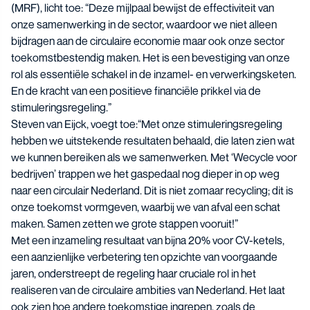
(MRF), licht toe: “Deze mijlpaal bewijst de effectiviteit van
onze samenwerking in de sector, waardoor we niet alleen
bijdragen aan de circulaire economie maar ook onze sector
toekomstbestendig maken. Het is een bevestiging van onze
rol als essentiële schakel in de inzamel- en verwerkingsketen.
En de kracht van een positieve financiële prikkel via de
stimuleringsregeling.”
Steven van Eijck, voegt toe:
“Met onze stimuleringsregeling
hebben we uitstekende resultaten behaald, die laten zien wat
we kunnen bereiken als we samenwerken. Met ‘Wecycle voor
bedrijven’ trappen we het gaspedaal nog dieper in op weg
naar een circulair Nederland. Dit is niet zomaar recycling; dit is
onze toekomst vormgeven, waarbij we van afval een schat
maken. Samen zetten we grote stappen vooruit!”
Met een inzameling resultaat van bijna 20% voor CV-ketels,
een aanzienlijke verbetering ten opzichte van voorgaande
jaren, onderstreept de regeling haar cruciale rol in het
realiseren van de circulaire ambities van Nederland. Het laat
ook zien hoe andere toekomstige ingrepen, zoals de