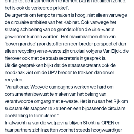
om zo tot de inzamelnorm te komen. Dat is niet alleen zonde,
het is ook de verkeerde prikkel”.
De urgentie om tempo te maken is hoog, niet alleen vanwege
de circulaire ambities van het Kabinet. Ook vanwege het
strategisch belang van de grondstoffen die uit e-waste
gewonnen kunnen worden. Het maximaal benutten van
‘bovengrondse’ grondstoffen en een breder perspectief dan
alleen recycling van e-waste zijn cruciaal volgens Van Eijck, die
hierover ook met de staatssecretaris in gesprek is.
Uit die gesprekken blijkt dat de staatssecretaris ook de
noodzaak ziet om de UPV breder te trekken dan enkel
recyclen.
“Vanuit onze Wecycle campagnes werken we hard om
consumenten bewust te maken van het belang van
verantwoorde omgang met e-waste. Het is nu aan het Rijk om
substantiële stappen te zetten en een bijpassende circulaire
doelstelling te formuleren.”
In afwachting van die wetgeving blijven Stichting OPEN en
haar partners zich inzetten voor het steeds hoogwaardiger