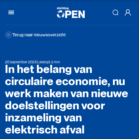
Skip to content
Terug naar nieuwsoverzicht
20 september 2023
·
Leestijd: 2 min
In
het
belang
van
circulaire
economie,
nu
werk
maken
van
nieuwe
doelstellingen
voor
inzameling
van
elektrisch
afval