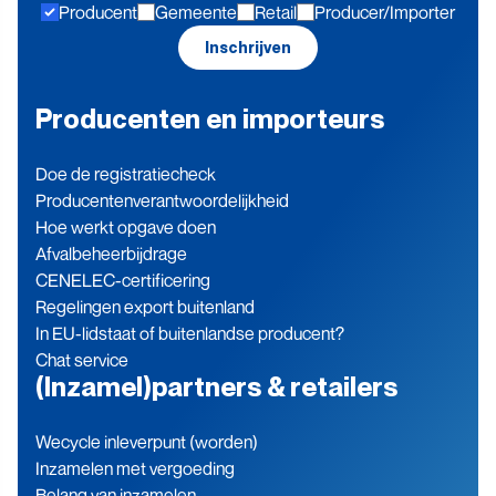
Producent
Gemeente
Retail
Producer/Importer
blijven
Inschrijven
Producenten en importeurs
Doe de registratiecheck
Producenten­verantwoordelijkheid
Hoe werkt opgave doen
Afvalbeheerbijdrage
CENELEC-certificering
Regelingen export buitenland
In EU-lidstaat of buitenlandse producent?
Chat service
(Inzamel)partners & retailers
Wecycle inleverpunt (worden)
Inzamelen met vergoeding
Belang van inzamelen