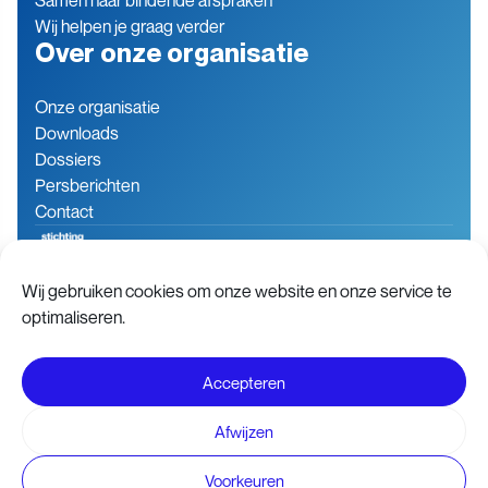
Wij helpen je graag verder
Over onze organisatie
Onze organisatie
Downloads
Dossiers
Persberichten
Contact
Wij gebruiken cookies om onze website en onze service te
Baron de Coubertinlaan 7
079 760 06 85
optimaliseren.
2719 EN Zoetermeer
info@stichting-open.org
Nederland
KVK-nummer: 76846563
Accepteren
Disclaimer
Voorwaarden
Afwijzen
Privacy- en Cookie statement
Voorkeuren