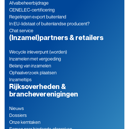
Afvalbeheerbijdrage
CENELEC-certificering
Regelingen export buitenland
In EU-lidstaat of buitenlandse producent?
Chat service
(Inzamel)partners & retailers
Wecycle inleverpunt (worden)
Inzamelen met vergoeding
Belang van inzamelen
Ophaalverzoek plaatsen
Inzameltips
Rijksoverheden &
brancheverenigingen
Nieuws
Dossiers
Onze kerntaken
Samen naar bindende afspraken