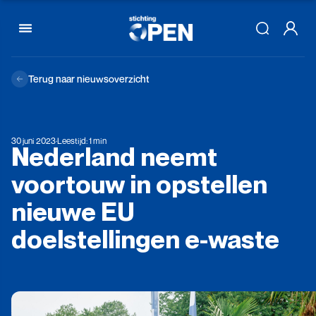
Skip to content
Terug naar nieuwsoverzicht
30 juni 2023
·
Leestijd: 1 min
Nederland
neemt
voortouw
in
opstellen
nieuwe
EU
doelstellingen
e-waste