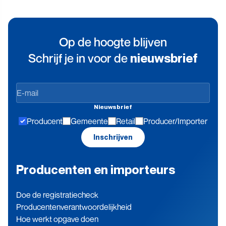
Op de hoogte blijven
Schrijf je in voor de
nieuwsbrief
Op
de
Nieuwsbrief
hoogte
Producent
Gemeente
Retail
Producer/Importer
blijven
Inschrijven
Producenten en importeurs
Doe de registratiecheck
Producenten­verantwoordelijkheid
Hoe werkt opgave doen