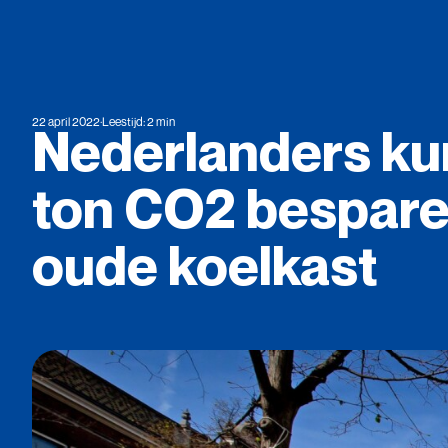
22 april 2022
·
Leestijd: 2 min
Nederlanders
ku
ton
CO2
bespar
oude
koelkast