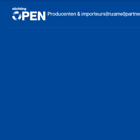
Skip to content
Producenten & importeurs
(Inzamel)partne