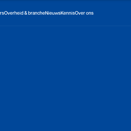
rs
Overheid & branche
Nieuws
Kennis
Over ons