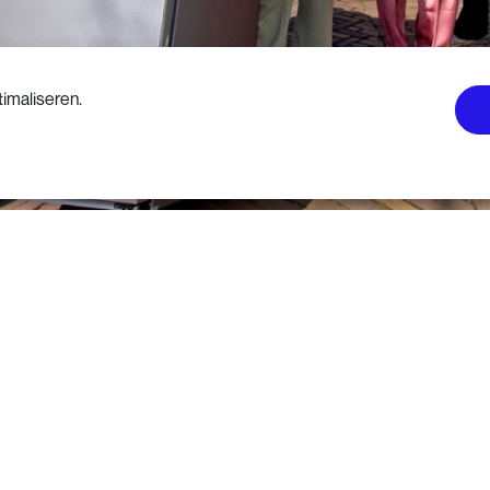
imaliseren.
Lees verder
ei en juni
nnen in de maanden mei en juni samen 
n door hun oude koelkast of vriezer om t
emplaar. Stichting OPEN organiseert s
Wecycle-inleverpunten een eenmalige la