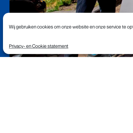
Wij gebruiken cookies om onze website en onze service te opt
Privacy- en Cookie statement
Eenmalige inruilactie in m
Nederlanders ku
uitstoot bespare
energiezuinig ex
Nederland en de 