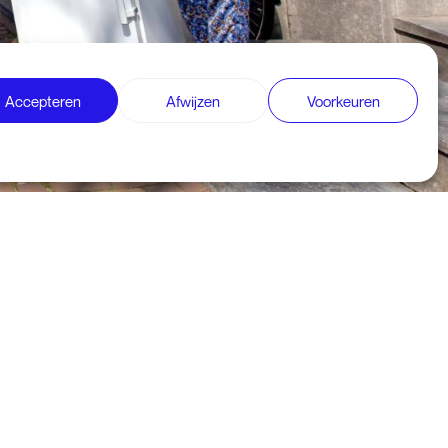
Accepteren
Afwijzen
Voorkeuren
400.000 ton CO2-
e ruilen voor een
amen met APPLiA
ndelijke