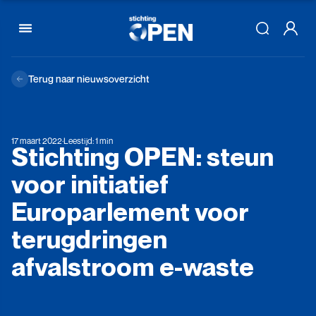
Skip to content
Terug naar nieuwsoverzicht
17 maart 2022
·
Leestijd: 1 min
Stichting
OPEN:
steun
voor
initiatief
Europarlement
voor
terugdringen
afvalstroom
e-waste