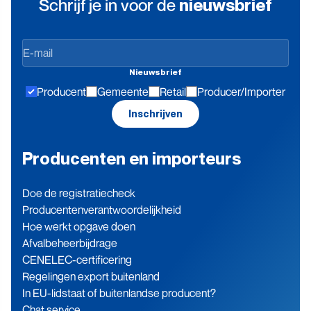
Schrijf je in voor de
nieuwsbrief
Op
de
Nieuwsbrief
hoogte
Producent
Gemeente
Retail
Producer/Importer
blijven
Inschrijven
Producenten en importeurs
Doe de registratiecheck
Producenten­verantwoordelijkheid
Hoe werkt opgave doen
Afvalbeheerbijdrage
CENELEC-certificering
Regelingen export buitenland
In EU-lidstaat of buitenlandse producent?
Chat service